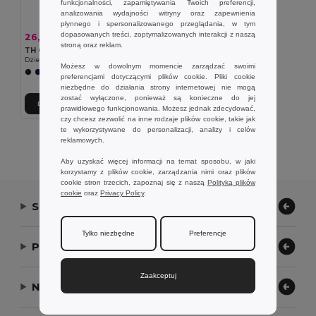
funkcjonalności, zapamiętywania Twoich preferencji,
analizowania wydajności witryny oraz zapewnienia
płynnego i spersonalizowanego przeglądania, w tym
dopasowanych treści, zoptymalizowanych interakcji z naszą
26,02 zł
-29%
36,47 zł
stroną oraz reklam.
TH Clothes 30296
Dziecięce spodenki sportowe
Możesz w dowolnym momencie zarządzać swoimi
+1 kolory
preferencjami dotyczącymi plików cookie. Pliki cookie
niezbędne do działania strony internetowej nie mogą
zostać wyłączone, ponieważ są konieczne do jej
Dodaj Do Koszyka
prawidłowego funkcjonowania. Możesz jednak zdecydować,
czy chcesz zezwolić na inne rodzaje plików cookie, takie jak
te wykorzystywane do personalizacji, analizy i celów
Wyświetlanie Wszystkich Produktów.
reklamowych.
Aby uzyskać więcej informacji na temat sposobu, w jaki
korzystamy z plików cookie, zarządzania nimi oraz plików
cookie stron trzecich, zapoznaj się z naszą
Polityką plików
cookie
oraz
Privacy Policy
.
Skontaktuj się z nami
Tylko niezbędne
Preferencje
Pozwól nam pomóc
Zaakceptuj
Nasza firma