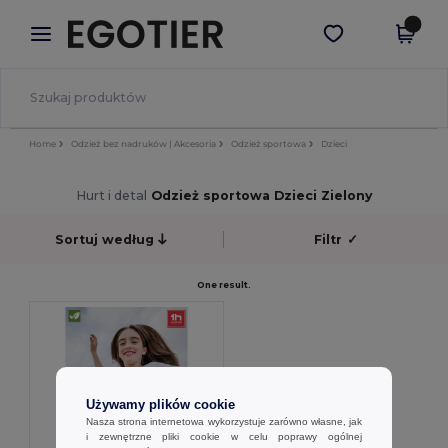
×
Aplikacja Egotier
Pobierz app
Lepsze ceny w aplikacji!
Home
Odzież bez nadruków | Akcesoria
Odzież sportowa
Dzieci
Hurt i detal
Odzież sportowa Dzieci Zielony
Sortuj według
Filtr
✓
One result.
Używamy plików cookie
Nasza strona internetowa wykorzystuje zarówno własne, jak
i zewnętrzne pliki cookie w celu poprawy ogólnej