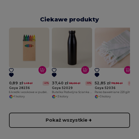
Ciekawe produkty
0,89 zł
37,40 zł
52,85 zł
1,49 zł
56,00 zł
79,96 zł
-41%
-33%
-34%
Goya 28236
Goya 52029
Goya 52036
6 kredki woskowe w pudełku kraft
Butelka Podwójna Ścianka 500ml, Gumowa Nakrętka
Pareo bawełniane 220 g/m² z frędzlami CAYMAN
+1 kolory
+3 kolory
+3 kolory
Pokaż wszystkie