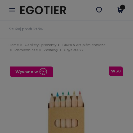
×
Aplikacja Egotier
Pobierz app
Lepsze ceny w aplikacji!
Home
Gadżety i prezenty
Biuro & Art. piśmiennicze
Piśmiennicze
Zestawy
Goya 30077
W30
Wysłane w