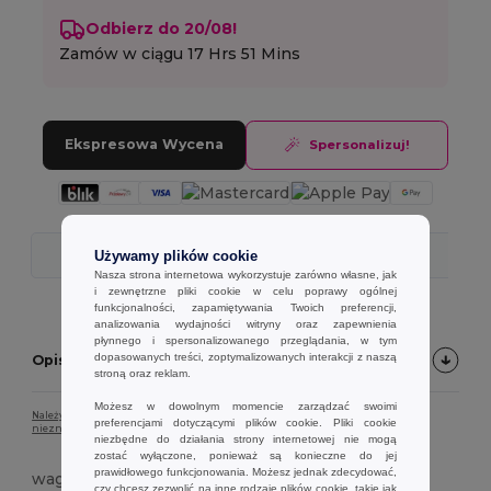
Odbierz do 20/08!
Zamów w ciągu
17 Hrs 51 Mins
Ekspresowa Wycena
Spersonalizuj!
Szybka Wysyłka
Używamy plików cookie
Nasza strona internetowa wykorzystuje zarówno własne, jak
i zewnętrzne pliki cookie w celu poprawy ogólnej
funkcjonalności, zapamiętywania Twoich preferencji,
analizowania wydajności witryny oraz zapewnienia
płynnego i spersonalizowanego przeglądania, w tym
dopasowanych treści, zoptymalizowanych interakcji z naszą
Opis produktu
stroną oraz reklam.
Możesz w dowolnym momencie zarządzać swoimi
Należy pamiętać, że ze względu na ustawienia ekranu kolor produktu może
preferencjami dotyczącymi plików cookie. Pliki cookie
nieznacznie różnić się od rzeczywistego.
niezbędne do działania strony internetowej nie mogą
zostać wyłączone, ponieważ są konieczne do jej
prawidłowego funkcjonowania. Możesz jednak zdecydować,
waga
czy chcesz zezwolić na inne rodzaje plików cookie, takie jak