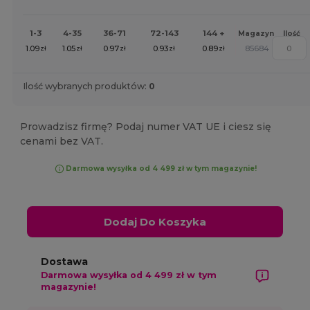
1-3
4-35
36-71
72-143
144 +
Magazyn
Ilość
1.09
1.05
0.97
0.93
0.89
85684
zł
zł
zł
zł
zł
Ilość wybranych produktów:
0
Prowadzisz firmę? Podaj numer VAT UE i ciesz się
cenami bez VAT.
Darmowa wysyłka od 4 499 zł w tym magazynie!
Dodaj Do Koszyka
Dostawa
Darmowa wysyłka od 4 499 zł w tym
magazynie!