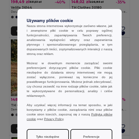
198,49 zł
148,02 zł
-40%
-35%
331,51 zł
226,93 zł
Velilla 36144
TH Clothes 30180
Dwukolorowa kurtka soft shell (280 g/m²) z poliestru (96%) i elastanu (4%)
Męska kurtka softshell z poliestru i elastanu
+1 kolory
+6 kolory
Używamy plików cookie
Nasza strona internetowa wykorzystuje zarówno własne, jak
i zewnętrzne pliki cookie w celu poprawy ogólnej
Dodaj Do Koszyka
Dodaj Do Koszyka
funkcjonalności, zapamiętywania Twoich preferencji,
analizowania wydajności witryny oraz zapewnienia
płynnego i spersonalizowanego przeglądania, w tym
dopasowanych treści, zoptymalizowanych interakcji z naszą
stroną oraz reklam.
Możesz w dowolnym momencie zarządzać swoimi
preferencjami dotyczącymi plików cookie. Pliki cookie
niezbędne do działania strony internetowej nie mogą
zostać wyłączone, ponieważ są konieczne do jej
prawidłowego funkcjonowania. Możesz jednak zdecydować,
czy chcesz zezwolić na inne rodzaje plików cookie, takie jak
te wykorzystywane do personalizacji, analizy i celów
reklamowych.
148,02 zł
99,41 zł
-39%
-36%
243,27 zł
155,65 zł
Aby uzyskać więcej informacji na temat sposobu, w jaki
TH Clothes 30181
Velilla 36136
korzystamy z plików cookie, zarządzania nimi oraz plików
Damska kurtka softshell taliowana
Wyściełana kamizelka, dwukolorowa, z wieloma kieszeniami (280 g/m²), poliester (100%)
cookie stron trzecich, zapoznaj się z naszą
Polityką plików
+6 kolory
+2 kolory
cookie
oraz
Privacy Policy
.
Dodaj Do Koszyka
Dodaj Do Koszyka
Tylko niezbędne
Preferencje