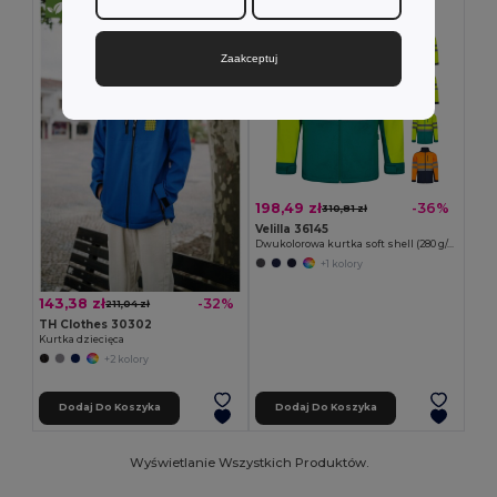
Zaakceptuj
198,49 zł
-36%
310,81 zł
Velilla 36145
Dwukolorowa kurtka soft shell (280 g/m²), z polarową podszewką i membraną TPU, z poliestru (96%) i elastanu (4%)
+1 kolory
143,38 zł
-32%
211,04 zł
TH Clothes 30302
Kurtka dziecięca
+2 kolory
Dodaj Do Koszyka
Dodaj Do Koszyka
Wyświetlanie Wszystkich Produktów.