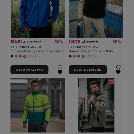
125,91 zł
101,79 zł
-39%
-36%
206,96 zł
159,84 zł
TH Clothes 30260
TH Clothes 30252
Kurtka softshell (unisex) z poliestru i elastanu
Uniwersalna kamizelka, softshell
+2 kolory
+2 kolory
Dodaj Do Koszyka
Dodaj Do Koszyka