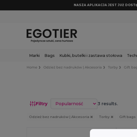
NASZA APLIKACJA JEST JUŻ DOSTĘP
Marki
Bags
Kubki, butelki i zastawa stołowa
Tech
Home
Odzież bez nadruków | Akcesoria
Torby
Gift ba
Sortuj według
Filtry
3 results.
Odzież bez nadruków | Akcesoria
Torby
Gift bags