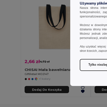
Używamy plików
Nasza strona inte
funkcjonalności, z
spersonalizowanego p
Możesz w dowolnym 
działania strony in
Możesz jednak zdec
personalizacji, anal
Aby uzyskać więcej 
stron trzecich, zapoz
2,66 zł
17,71 
4,72 zł
-44%
Tylko niezb
CHISAI Mała bawełniana torba 140gr/m²
Goya 
GiftRetail MO2147
+1 kolory
Dodaj Do Koszyka
Do