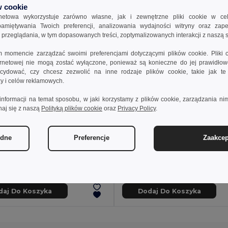
 cookie
rnetowa wykorzystuje zarówno własne, jak i zewnętrzne pliki cookie w ce
apamiętywania Twoich preferencji, analizowania wydajności witryny oraz zap
rzeglądania, w tym dopasowanych treści, zoptymalizowanych interakcji z naszą s
momencie zarządzać swoimi preferencjami dotyczącymi plików cookie. Pliki 
ternetowej nie mogą zostać wyłączone, ponieważ są konieczne do jej prawidło
ydować, czy chcesz zezwolić na inne rodzaje plików cookie, takie jak t
izy i celów reklamowych.
informacji na temat sposobu, w jaki korzystamy z plików cookie, zarządzania nim
naj się z naszą
Polityką plików cookie
oraz
Privacy Policy
.
zł
6,13 zł
38,33 zł
-54%
ędne
Preferencje
Zaakcep
38549
Składane pudełko kartonowe z magnetycznym zamknięciem BEND
GiftRetail MO2408
+1 kolory
daj Do Koszyka
Dodaj Do Koszyka