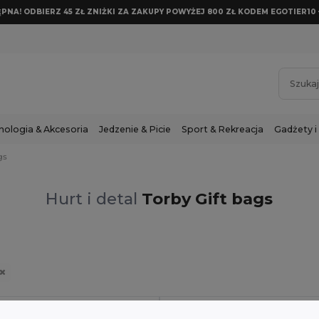
NA! ODBIERZ 45 ZŁ ZNIŻKI ZA ZAKUPY POWYŻEJ 800 ZŁ KODEM EGOTIER10 
nologia & Akcesoria
Jedzenie & Picie
Sport & Rekreacja
Gadżety i
gs
Hurt i detal
Torby Gift bags