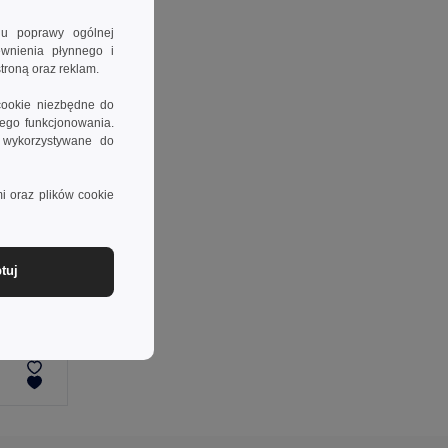
lu poprawy ogólnej
ewnienia płynnego i
troną oraz reklam.
cookie niezbędne do
wego funkcjonowania.
e wykorzystywane do
i oraz plików cookie
tuj
FELTOTE Mała torba prezentowa z filcu RPET