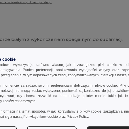
eznacznie różnić się od rzeczywistego.
orze białym z wykończeniem specjalnym do sublimacji.
 cookie
rnetowa wykorzystuje zarówno własne, jak i zewnętrzne pliki cookie w ce
apamiętywania Twoich preferencji, analizowania wydajności witryny oraz zap
Dodaj opinię
rzeglądania, w tym dopasowanych treści, zoptymalizowanych interakcji z naszą s
momencie zarządzać swoimi preferencjami dotyczącymi plików cookie. Pliki 
ternetowej nie mogą zostać wyłączone, ponieważ są konieczne do jej prawidło
ydować, czy chcesz zezwolić na inne rodzaje plików cookie, takie jak t
izy i celów reklamowych.
informacji na temat sposobu, w jaki korzystamy z plików cookie, zarządzania nim
naj się z naszą
Polityką plików cookie
oraz
Privacy Policy
.