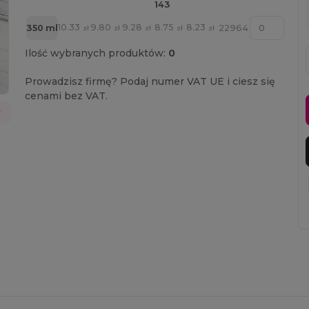
143
10.33
9.80
9.28
8.75
8.23
350 ml
22964
zł
zł
zł
zł
zł
Ilość wybranych produktów:
0
Prowadzisz firmę? Podaj numer VAT UE i ciesz się
cenami bez VAT.
w