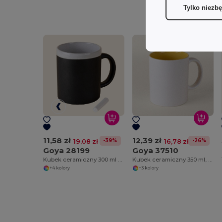
Tylko niezb
11,58 zł
12,39 zł
-39%
-26%
19,08 zł
16,78 zł
Goya 28199
Goya 37510
Kubek ceramiczny 300 ml z kredą SLATE
Kubek ceramiczny 350 ml, biały z kolorowym wnętrzem GRAVEN
+4 kolory
+3 kolory