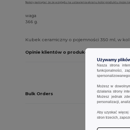
Należy pamiętać, że ze względu na ustawienia ekranu kolor produktu może ni
waga
366 g.
Duże zapasy
Kubek ceramiczny o pojemności 350 ml, w kol
Opinie klientów o produkcie
Używamy plików
Nasza strona inte
funkcjonalności, z
spersonalizowanego p
Możesz w dowolnym 
działania strony in
Bulk Orders
Możesz jednak zdec
personalizacji, anal
Aby uzyskać więcej 
stron trzecich, zapoz