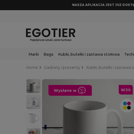
NASZA APLIKACJA JEST JUŻ DOSTĘP
Marki
Bags
Kubki, butelki i zastawa stołowa
Tech
Home
Gadżety i prezenty
Kubki, butelki i zastawa
W30
Wysłane w