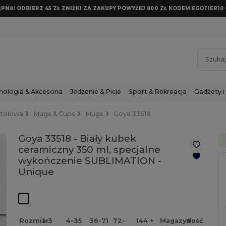
NA! ODBIERZ 45 ZŁ ZNIŻKI ZA ZAKUPY POWYŻEJ 800 ZŁ KODEM EGOTIER10 
nologia & Akcesoria
Jedzenie & Picie
Sport & Rekreacja
Gadżety i
 stołowa
Mugs & Cups
Mugs
Goya 33518
Goya 33518 - Biały kubek
ceramiczny 350 ml, specjalne
wykończenie SUBLIMATION -
Unique
Rozmiar
1-3
4-35
36-71
72-
144 +
Magazyn
Ilość