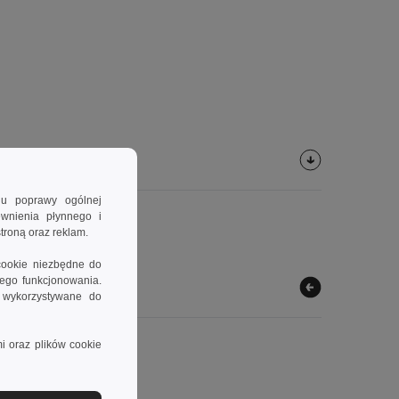
lu poprawy ogólnej
ewnienia płynnego i
troną oraz reklam.
cookie niezbędne do
wego funkcjonowania.
e wykorzystywane do
i oraz plików cookie