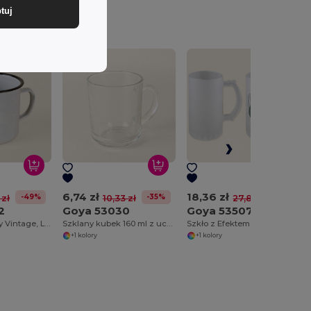
tuj
6,74 zł
18,36 zł
-49%
-35%
-34%
 zł
10,33 zł
27,80 zł
2
Goya 53030
Goya 53507
Kubek Metalowy Vintage, Lekki i Wytrzymały 350ml FIELD
Szklany kubek 160 ml z uchwytem IBIS
Szkło z Efektem Mrozu do Piwa OLAPH
+1 kolory
+1 kolory