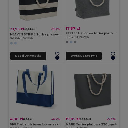
17,87 zł
21,95 zł
-50%
44,22 zł
FELTSEA Filcowa torba plażowa RPET
HEAVEN STRIPE Torba plażowa bawełna 220gr/m²
GiftRetail MO2416
GiftRetail MO2126
Dodaj Do Koszyka
Dodaj Do Koszyka
4,88 zł
19,85 zł
-43%
-53%
8,55 zł
42,08 zł
VIVI Torba plażowa lub na zakupy
MARE Torba plażowa 220gr/m²