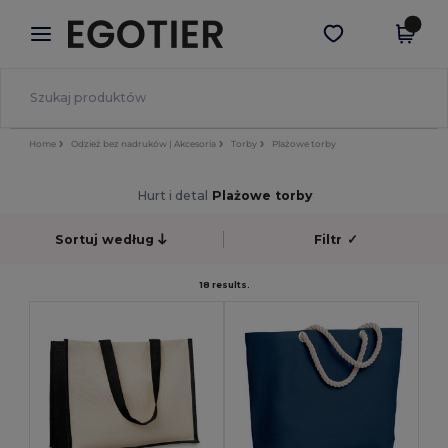
×
Aplikacja Egotier
Pobierz app
Lepsze ceny w aplikacji!
Home
Odzież bez nadruków | Akcesoria
Torby
Plażowe torby
Hurt i detal
Plażowe torby
Sortuj według
Filtr
✓
18 results.