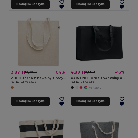
Dodaj Do Koszyka
Dodaj Do Koszyka
3,87 zł
4,88 zł
-64%
-43%
10,69 zł
8,55 zł
ZOCO Torba z bawełny z recyklingu
KAIMONO Torba z włókniny RPET
GiftRetail MO6673
GiftRetail MO2193
+2 kolory
Dodaj Do Koszyka
Dodaj Do Koszyka