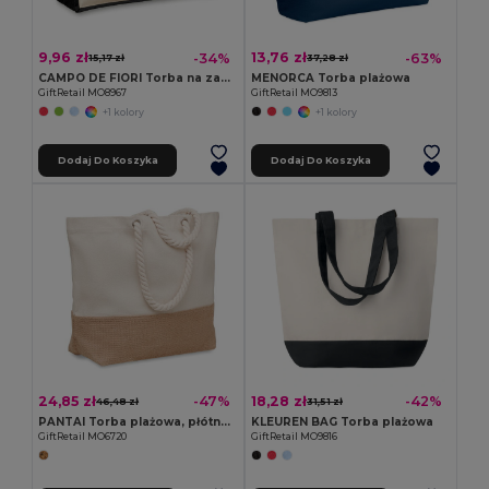
9,96 zł
13,76 zł
-34%
-63%
15,17 zł
37,28 zł
CAMPO DE FIORI Torba na zakupy
MENORCA Torba plażowa
GiftRetail MO8967
GiftRetail MO9813
+1 kolory
+1 kolory
Dodaj Do Koszyka
Dodaj Do Koszyka
24,85 zł
18,28 zł
-47%
-42%
46,48 zł
31,51 zł
PANTAI Torba plażowa, płótno 280gr/m²
KLEUREN BAG Torba plażowa
GiftRetail MO6720
GiftRetail MO9816