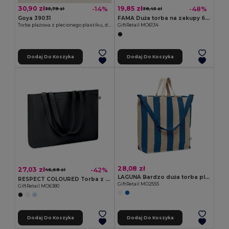
30,90 zł
19,85 zł
-14%
-48%
35,79 zł
38,45 zł
Goya 39031
FAMA Duża torba na zakupy 600D RPET
Torba plażowa z plecionego plastiku, długie uchwyty COAST
GiftRetail MO6134
Dodaj Do Koszyka
Dodaj Do Koszyka
28,08 zł
27,03 zł
-42%
46,68 zł
LAGUNA Bardzo duża torba plażowa 280gr/m²
RESPECT COLOURED Torba z recyklingu 280 gr/m²
GiftRetail MO2555
GiftRetail MO6380
Dodaj Do Koszyka
Dodaj Do Koszyka