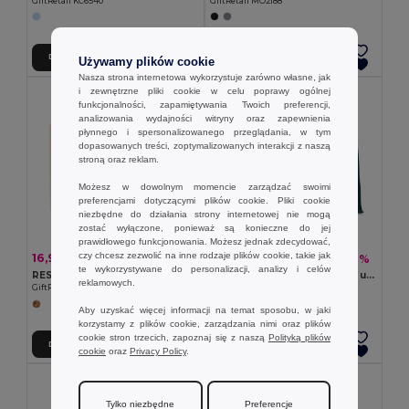
GiftRetail KC6540
GiftRetail MO2188
Dodaj Do Koszyka
Dodaj Do Koszyka
Używamy plików cookie
Nasza strona internetowa wykorzystuje zarówno własne, jak
i zewnętrzne pliki cookie w celu poprawy ogólnej
funkcjonalności, zapamiętywania Twoich preferencji,
analizowania wydajności witryny oraz zapewnienia
płynnego i spersonalizowanego przeglądania, w tym
dopasowanych treści, zoptymalizowanych interakcji z naszą
stroną oraz reklam.
Możesz w dowolnym momencie zarządzać swoimi
preferencjami dotyczącymi plików cookie. Pliki cookie
niezbędne do działania strony internetowej nie mogą
zostać wyłączone, ponieważ są konieczne do jej
prawidłowego funkcjonowania. Możesz jednak zdecydować,
czy chcesz zezwolić na inne rodzaje plików cookie, takie jak
16,94 zł
19,20 zł
-46%
-42%
31,31 zł
33,12 zł
te wykorzystywane do personalizacji, analizy i celów
RESPECT Torba z recyklingu 280 gr/m²
AURA Torba jutowa, bawełn. uchwyt
reklamowych.
GiftRetail MO6379
GiftRetail MO6443
Aby uzyskać więcej informacji na temat sposobu, w jaki
korzystamy z plików cookie, zarządzania nimi oraz plików
cookie stron trzecich, zapoznaj się z naszą
Polityką plików
Dodaj Do Koszyka
Dodaj Do Koszyka
cookie
oraz
Privacy Policy
.
Tylko niezbędne
Preferencje