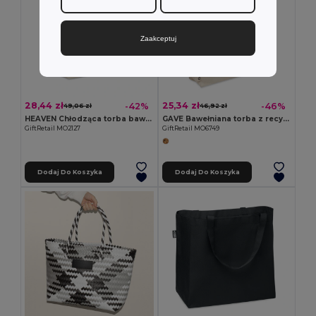
Zaakceptuj
28,44 zł
25,34 zł
-42%
-46%
49,06 zł
46,92 zł
HEAVEN Chłodząca torba bawełniana
GAVE Bawełniana torba z recyklingu
GiftRetail MO2127
GiftRetail MO6749
Dodaj Do Koszyka
Dodaj Do Koszyka