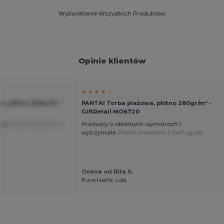
Wyświetlanie Wszystkich Produktów.
Opinie klientów
★ ★ ★ ★ ☆
a, płótno 280gr/m² -
PANTAI Torba plażowa, płótno 280gr/m² -
GiftRetail MO6720
acji
Przetłumaczono z
Produkty o idealnych wymiarach i
wytrzymałe
Przetłumaczono z Português
Ocena od Rita S.
Pure Hertz, Lda