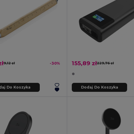
zł
155,89 zł
9,12 zł
-30%
229,76 zł
daj Do Koszyka
Dodaj Do Koszyka