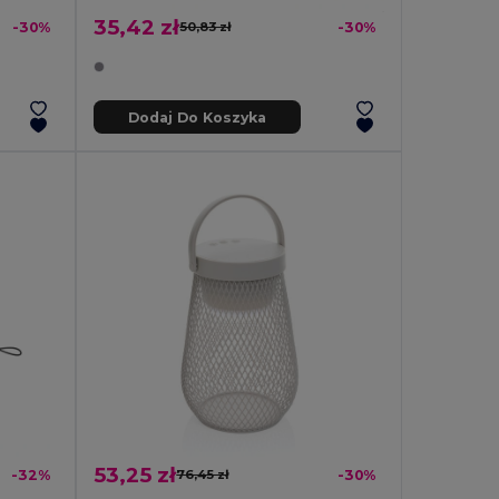
35,42 zł
-30%
50,83 zł
-30%
Dodaj Do Koszyka
53,25 zł
-32%
76,45 zł
-30%