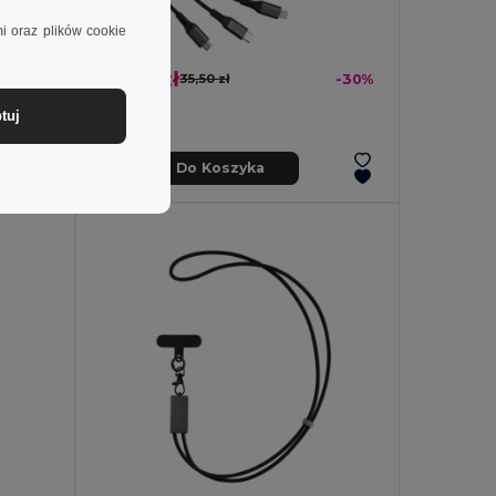
i oraz plików cookie
24,73 zł
-30%
35,50 zł
-30%
tuj
Dodaj Do Koszyka