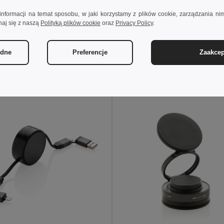
informacji na temat sposobu, w jaki korzystamy z plików cookie, zarządzania nim
naj się z naszą
Polityką plików cookie
oraz
Privacy Policy
.
 zł
21,18 zł
40,55 zł
-30%
30,42 zł
ędne
Preferencje
Zaakcep
daj Do Koszyka
Dodaj Do Koszyka