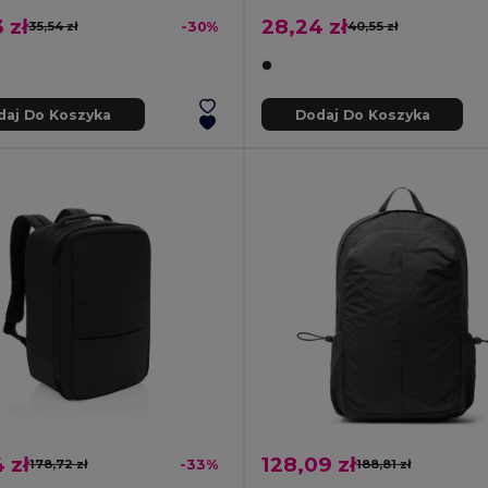
 zł
28,24 zł
35,54 zł
-30%
40,55 zł
daj Do Koszyka
Dodaj Do Koszyka
4 zł
128,09 zł
178,72 zł
-33%
188,81 zł