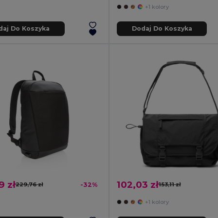
+1 kolory
daj Do Koszyka
Dodaj Do Koszyka
9 zł
102,03 zł
229,76 zł
-32%
153,11 zł
+1 kolory