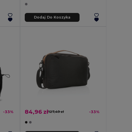
Dodaj Do Koszyka
84,96 zł
-33%
127,49 zł
-33%