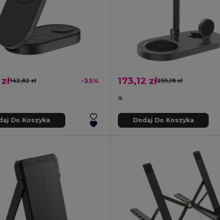
 zł
173,12 zł
142,82 zł
-33%
255,18 zł
daj Do Koszyka
Dodaj Do Koszyka