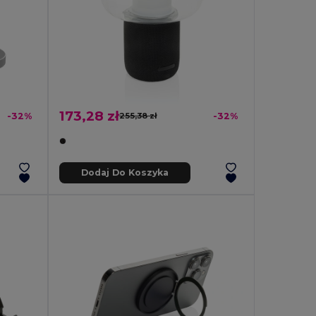
173,28 zł
-32%
255,38 zł
-32%
Dodaj Do Koszyka