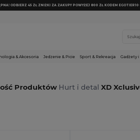
NA! ODBIERZ 45 ZŁ ZNIŻKI ZA ZAKUPY POWYŻEJ 800 ZŁ KODEM EGOTIER10 
nologia & Akcesoria
Jedzenie & Picie
Sport & Rekreacja
Gadżety i
lość Produktów
Hurt i detal
XD Xclusi