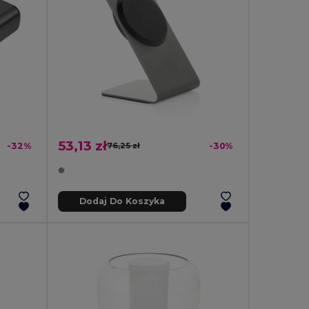
53,13 zł
-32%
76,25 zł
-30%
Dodaj Do Koszyka