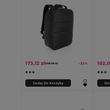
173,12 zł
102,0
255,18 zł
-32%
Dodaj Do Koszyka
Do