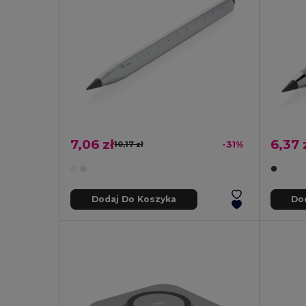
7,06 zł
6,37 
10,17 zł
-31%
Dodaj Do Koszyka
Do