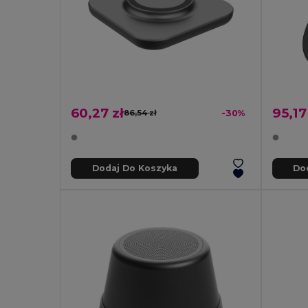
60,27 zł
95,17
86,54 zł
-30%
Dodaj Do Koszyka
Do