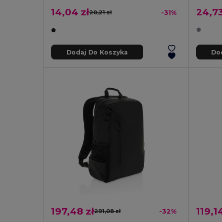
24,73
14,04 zł
20,21 zł
-31%
Dodaj Do Koszyka
Do
197,48 zł
119,1
291,08 zł
-32%