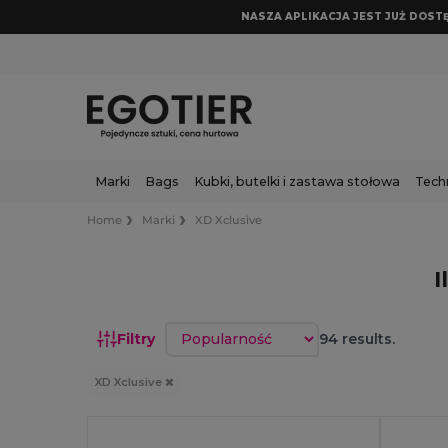
NASZA APLIKACJA JEST JUŻ DOSTĘP
Marki
Bags
Kubki, butelki i zastawa stołowa
Tech
Home
Marki
XD Xclusive
I
Sortuj według
Filtry
94 results.
XD Xclusive