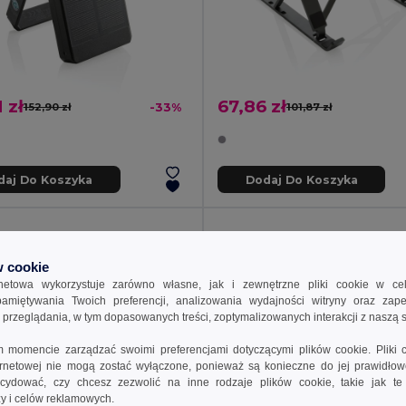
 zł
67,86 zł
152,90 zł
-33%
101,87 zł
daj Do Koszyka
Dodaj Do Koszyka
 cookie
rnetowa wykorzystuje zarówno własne, jak i zewnętrzne pliki cookie w ce
apamiętywania Twoich preferencji, analizowania wydajności witryny oraz zap
rzeglądania, w tym dopasowanych treści, zoptymalizowanych interakcji z naszą s
momencie zarządzać swoimi preferencjami dotyczącymi plików cookie. Pliki 
ternetowej nie mogą zostać wyłączone, ponieważ są konieczne do jej prawidło
ydować, czy chcesz zezwolić na inne rodzaje plików cookie, takie jak t
izy i celów reklamowych.