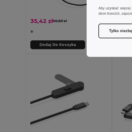
Aby uzyskać więcej 
stron trzecich, zapoz
35,42 zł
28,24
50,83 zł
-30%
Tylko niezb
Dodaj Do Koszyka
Do