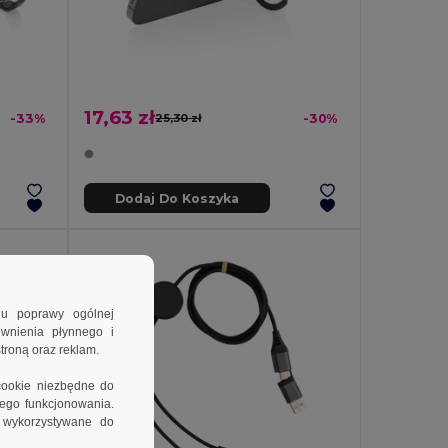
17,63 zł
-33%
25,30 zł
-30%
Dodaj Do Koszyka
lu poprawy ogólnej
ewnienia płynnego i
troną oraz reklam.
cookie niezbędne do
wego funkcjonowania.
e wykorzystywane do