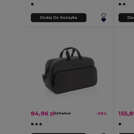
Dodaj Do Koszyka
Do
84,96 zł
155,8
127,49 zł
-33%