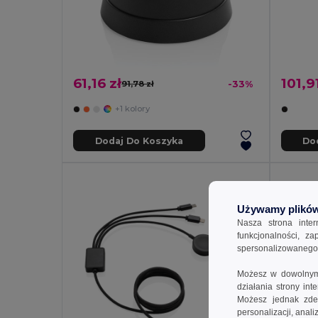
61,16 zł
101,91
91,78 zł
-33%
+1 kolory
Dodaj Do Koszyka
Do
Używamy plików
Nasza strona inte
funkcjonalności, z
spersonalizowanego p
Możesz w dowolnym 
działania strony in
Możesz jednak zdec
personalizacji, anal