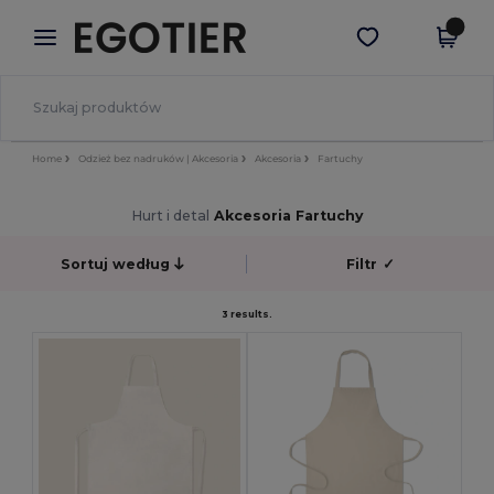
×
Aplikacja Egotier
Pobierz app
Lepsze ceny w aplikacji!
Home
Odzież bez nadruków | Akcesoria
Akcesoria
Fartuchy
Hurt i detal
Akcesoria Fartuchy
Sortuj według
Filtr
✓
3 results.