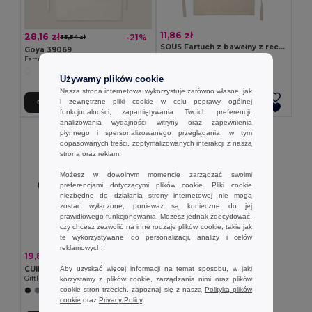
11,86 zł
28,16 zł
-21%
35,54 zł
SOUS Fartuch z bawełny z recyklingu
Goya 39069
GiftRetail MO2570
Fartuch z poliestru 100%, miękki, specjalny design SION
Używamy plików cookie
Nasza strona internetowa wykorzystuje zarówno własne, jak
i zewnętrzne pliki cookie w celu poprawy ogólnej
Dodaj Do Koszyka
Dodaj Do Koszyka
funkcjonalności, zapamiętywania Twoich preferencji,
analizowania wydajności witryny oraz zapewnienia
płynnego i spersonalizowanego przeglądania, w tym
dopasowanych treści, zoptymalizowanych interakcji z naszą
stroną oraz reklam.
Możesz w dowolnym momencie zarządzać swoimi
preferencjami dotyczącymi plików cookie. Pliki cookie
niezbędne do działania strony internetowej nie mogą
zostać wyłączone, ponieważ są konieczne do jej
prawidłowego funkcjonowania. Możesz jednak zdecydować,
czy chcesz zezwolić na inne rodzaje plików cookie, takie jak
te wykorzystywane do personalizacji, analizy i celów
reklamowych.
19,85 zł
-46%
36,55 zł
Aby uzyskać więcej informacji na temat sposobu, w jaki
CUINA Fartuch z bawełny z recyklingu
korzystamy z plików cookie, zarządzania nimi oraz plików
GiftRetail MO2265
cookie stron trzecich, zapoznaj się z naszą
Polityką plików
cookie
oraz
Privacy Policy
.