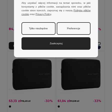
Aby uzyskać więcej informacji na temat sposobu, w jaki
korzystamy z plików cookie, zarządzania nimi oraz plików
cookie stron trzecich, zapoznaj się z naszą
Polityką plików
cookie
oraz
Privacy Policy
.
Tylko niezbędne
Preferencje
84,96 zł
277,12 zł
-33%
-32%
127,49 zł
408,48 zł
+1 kolory
Zaakceptuj
Dodaj Do Koszyka
Dodaj Do Koszyka
53,13 zł
61,04 zł
-30%
-33%
76,25 zł
91,58 zł