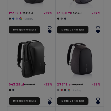
173,12 zł
138,50 zł
-32%
-32%
255,18 zł
204,14 zł
+5 kolory
Dodaj Do Koszyka
Dodaj Do Koszyka
343,25 zł
277,12 zł
-32%
-32%
505,91 zł
408,48 zł
+2 kolory
Dodaj Do Koszyka
Dodaj Do Koszyka