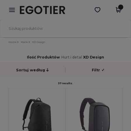
×
Aplikacja Egotier
Pobierz app
Lepsze ceny w aplikacji!
Home
Marki
XD Design
Ilość Produktów
Hurt i detal
XD Design
Sortuj według
Filtr
✓
37 results.