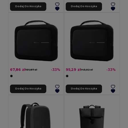
Dodaj Do Koszyka
Dodaj Do Koszyka
67,86 zł
95,29 zł
-33%
-33%
101,87 zł
143,02 zł
Dodaj Do Koszyka
Dodaj Do Koszyka