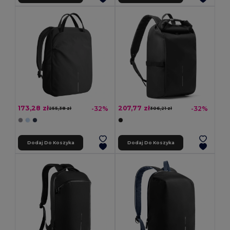
173,28 zł
207,77 zł
-32%
-32%
255,38 zł
306,21 zł
Dodaj Do Koszyka
Dodaj Do Koszyka