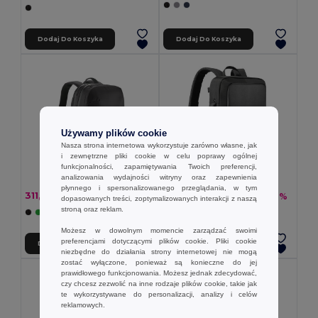
Dodaj Do Koszyka
Dodaj Do Koszyka
Używamy plików cookie
Nasza strona internetowa wykorzystuje zarówno własne, jak
i zewnętrzne pliki cookie w celu poprawy ogólnej
funkcjonalności, zapamiętywania Twoich preferencji,
analizowania wydajności witryny oraz zapewnienia
płynnego i spersonalizowanego przeglądania, w tym
311,90 zł
308,63 zł
-32%
-32%
459,72 zł
454,88 zł
dopasowanych treści, zoptymalizowanych interakcji z naszą
stroną oraz reklam.
Możesz w dowolnym momencie zarządzać swoimi
preferencjami dotyczącymi plików cookie. Pliki cookie
Dodaj Do Koszyka
Dodaj Do Koszyka
niezbędne do działania strony internetowej nie mogą
zostać wyłączone, ponieważ są konieczne do jej
prawidłowego funkcjonowania. Możesz jednak zdecydować,
czy chcesz zezwolić na inne rodzaje plików cookie, takie jak
te wykorzystywane do personalizacji, analizy i celów
reklamowych.