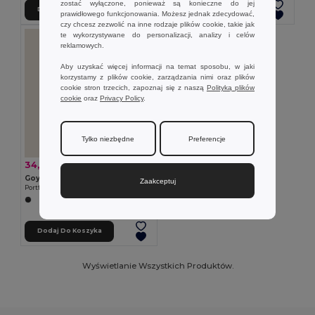
zostać wyłączone, ponieważ są konieczne do jej
Dodaj Do Koszyka
Dodaj Do Koszyka
prawidłowego funkcjonowania. Możesz jednak zdecydować,
czy chcesz zezwolić na inne rodzaje plików cookie, takie jak
te wykorzystywane do personalizacji, analizy i celów
reklamowych.
Aby uzyskać więcej informacji na temat sposobu, w jaki
korzystamy z plików cookie, zarządzania nimi oraz plików
cookie stron trzecich, zapoznaj się z naszą
Polityką plików
cookie
oraz
Privacy Policy
.
Tylko niezbędne
Preferencje
34,70 zł
-36%
53,98 zł
Goya 39507
Zaakceptuj
Portfolio A5 z Poliestru z Zamknięciem Magnetycznym CREDIT
Dodaj Do Koszyka
Wyświetlanie Wszystkich Produktów.