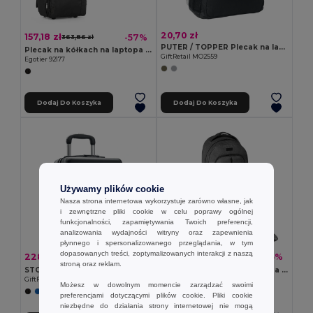
20,70 zł
157,18 zł
-57%
363,86 zł
PUTER / TOPPER Plecak na laptop 15 cali
Plecak na kółkach na laptopa 17" z 1680D i 300D
GiftRetail MO2559
Egotier 92177
Dodaj Do Koszyka
Dodaj Do Koszyka
Używamy plików cookie
Nasza strona internetowa wykorzystuje zarówno własne, jak
i zewnętrzne pliki cookie w celu poprawy ogólnej
funkcjonalności, zapamiętywania Twoich preferencji,
analizowania wydajności witryny oraz zapewnienia
płynnego i spersonalizowanego przeglądania, w tym
dopasowanych treści, zoptymalizowanych interakcji z naszą
228,31 zł
180,54 zł
-43%
-45%
400,25 zł
329,77 zł
stroną oraz reklam.
STOR Walizka pod siedzenie
Plecak na kółkach na laptopa 15.6'' z 600D
GiftRetail MO2341
Egotier 92145
Możesz w dowolnym momencie zarządzać swoimi
preferencjami dotyczącymi plików cookie. Pliki cookie
niezbędne do działania strony internetowej nie mogą