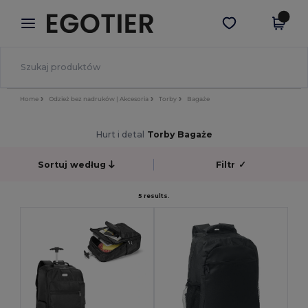
×
Aplikacja Egotier
Pobierz app
Lepsze ceny w aplikacji!
Home
Odzież bez nadruków | Akcesoria
Torby
Bagaże
Hurt i detal
Torby Bagaże
Sortuj według
Filtr
✓
5 results.