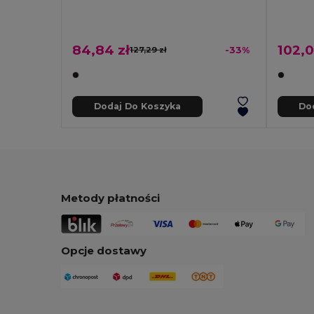
84,84 zł
102,0
127,29 zł
-33%
Dodaj Do Koszyka
Do
Metody płatności
Opcje dostawy