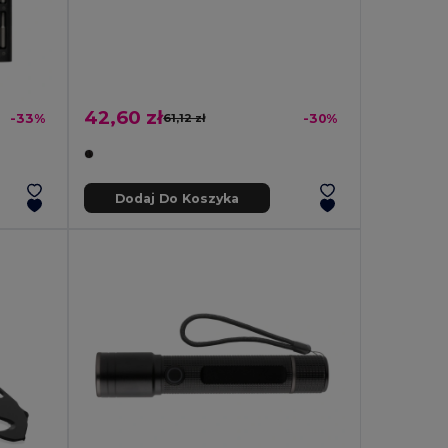
42,60 zł
-33%
61,12 zł
-30%
Dodaj Do Koszyka