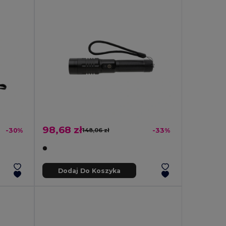
98,68 zł
-30%
148,06 zł
-33%
Dodaj Do Koszyka