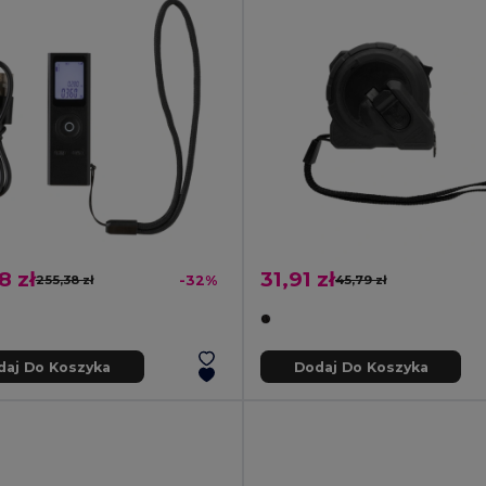
8 zł
31,91 zł
255,38 zł
-32%
45,79 zł
daj Do Koszyka
Dodaj Do Koszyka