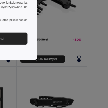
wego funkcjonowania.
e wykorzystywane do
i oraz plików cookie
tuj
21,18 zł
-30%
30,38 zł
-30%
Dodaj Do Koszyka