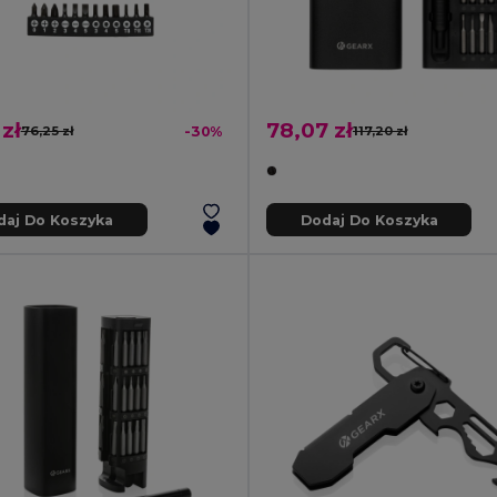
 zł
78,07 zł
76,25 zł
-30%
117,20 zł
daj Do Koszyka
Dodaj Do Koszyka