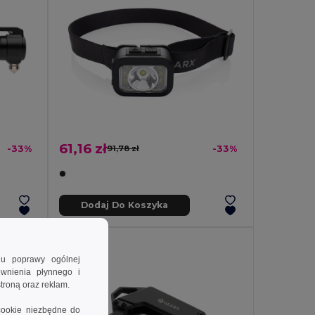
61,16 zł
-33%
91,78 zł
-33%
Dodaj Do Koszyka
lu poprawy ogólnej
ewnienia płynnego i
troną oraz reklam.
cookie niezbędne do