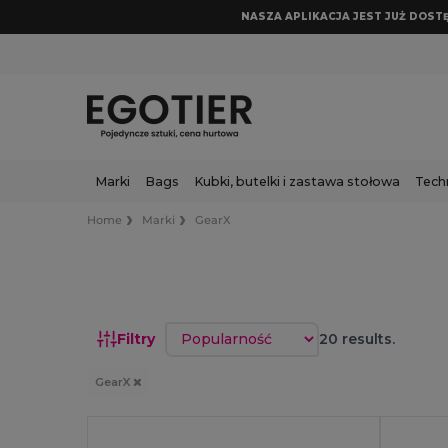
NASZA APLIKACJA JEST JUŻ DOSTĘP
Marki
Bags
Kubki, butelki i zastawa stołowa
Tech
Home
Marki
GearX
Sortuj według
Filtry
20 results.
GearX