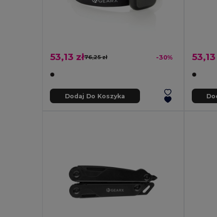
53,13 zł
53,13
76,25 zł
-30%
Dodaj Do Koszyka
Do