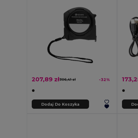
207,89 zł
173,2
306,41 zł
-32%
Dodaj Do Koszyka
Do