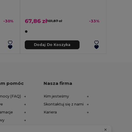
67,86 zł
-30%
101,87 zł
-33%
Dodaj Do Koszyka
am pomóc
Nasza firma
mocy (FAQ)
Kim jesteśmy
we
Skontaktuj się z nami
lamacje
Kariera
awy