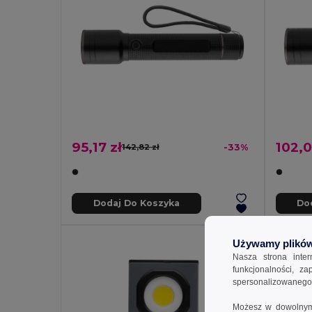
95,17 zł
102,0
142,82 zł
-33%
Dodaj Do Koszyka
Do
Używamy plików
Nasza strona inte
funkcjonalności, z
spersonalizowanego p
Możesz w dowolnym 