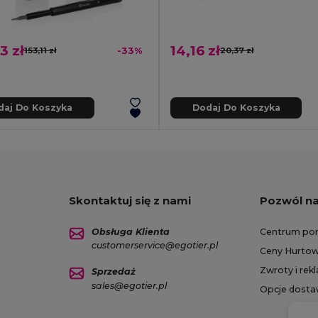
3 zł
14,16 zł
153,11 zł
-33%
20,37 zł
daj Do Koszyka
Dodaj Do Koszyka
Skontaktuj się z nami
Pozwól n
Obsługa Klienta
Centrum po
customerservice@egotier.pl
Ceny Hurto
Zwroty i rek
Sprzedaż
sales@egotier.pl
Opcje dost