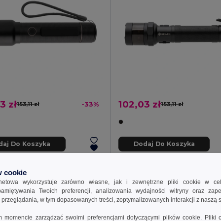
3 zł
102,03 zł
153,11 zł
-33%
153,11 zł
daj Do Koszyka
Dodaj Do Koszyka
 cookie
rnetowa wykorzystuje zarówno własne, jak i zewnętrzne pliki cookie w ce
apamiętywania Twoich preferencji, analizowania wydajności witryny oraz zap
rzeglądania, w tym dopasowanych treści, zoptymalizowanych interakcji z naszą s
momencie zarządzać swoimi preferencjami dotyczącymi plików cookie. Pliki 