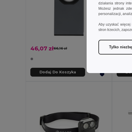
działania strony in
Możesz jednak zdec
personalizacji, anal
Aby uzyskać więcej 
stron trzecich, zapoz
Tylko niezb
46,07 zł
39,21
66,16 zł
-30%
Dodaj Do Koszyka
Do