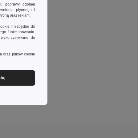
lu poprawy ogólnej
ewnienia płynnego i
troną oraz reklam.
cookie niezbędne do
wego funkcjonowania.
e wykorzystywane do
i oraz plików cookie
tuj