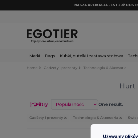
NASZA APLIKACJA JEST JUŻ DOSTĘP
Marki
Bags
Kubki, butelki i zastawa stołowa
Tech
Home
Gadżety i prezenty
Technologia & Akcesoria
Hurt 
Sortuj według
Filtry
One result.
Gadżety i prezenty
Technologia & Akcesoria
Swis
Używamy plików