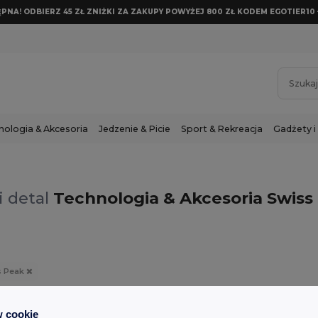
NA! ODBIERZ 45 ZŁ ZNIŻKI ZA ZAKUPY POWYŻEJ 800 ZŁ KODEM EGOTIER10 
nologia & Akcesoria
Jedzenie & Picie
Sport & Rekreacja
Gadżety i
i detal
Technologia & Akcesoria Swiss
s Peak
 cookie