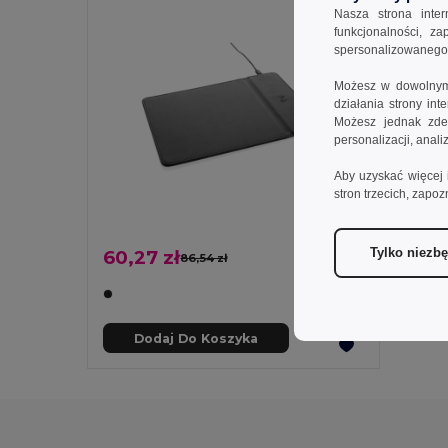
Nasza strona inte
funkcjonalności, z
spersonalizowanego p
Możesz w dowolnym 
działania strony in
Możesz jednak zdec
personalizacji, anal
Aby uzyskać więcej 
stron trzecich, zapoz
Tylko niezb
60,27 zł
86,54 zł
-30%
Dodaj Do Koszyka