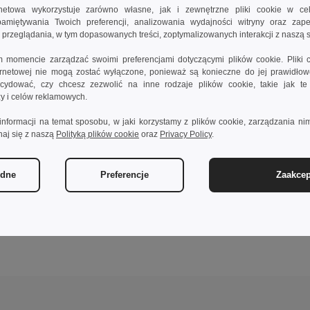
rnetowa wykorzystuje zarówno własne, jak i zewnętrzne pliki cookie w ce
apamiętywania Twoich preferencji, analizowania wydajności witryny oraz zap
rzeglądania, w tym dopasowanych treści, zoptymalizowanych interakcji z naszą s
momencie zarządzać swoimi preferencjami dotyczącymi plików cookie. Pliki 
ternetowej nie mogą zostać wyłączone, ponieważ są konieczne do jej prawidło
ydować, czy chcesz zezwolić na inne rodzaje plików cookie, takie jak t
izy i celów reklamowych.
informacji na temat sposobu, w jaki korzystamy z plików cookie, zarządzania nim
naj się z naszą
Polityką plików cookie
oraz
Privacy Policy
.
ędne
Preferencje
Zaakcep