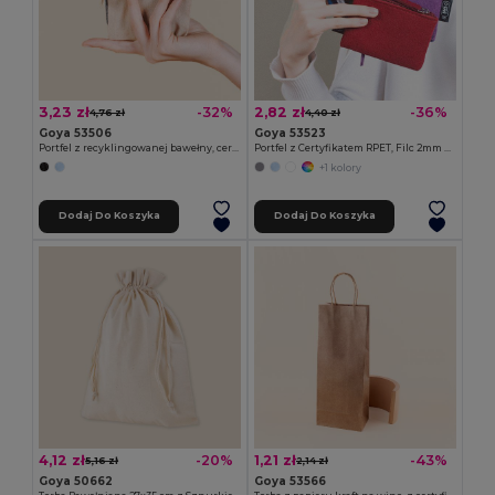
3,23 zł
2,82 zł
-32%
-36%
4,76 zł
4,40 zł
Goya 53506
Goya 53523
Portfel z recyklingowanej bawełny, certyfikat GRS KALA
Portfel z Certyfikatem RPET, Filc 2mm ROVER
+1 kolory
Dodaj Do Koszyka
Dodaj Do Koszyka
4,12 zł
1,21 zł
-20%
-43%
5,16 zł
2,14 zł
Goya 50662
Goya 53566