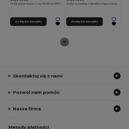
Torba prezentowa z juty 16x20 cm PACIFIC
Torba na toaletę z bawełny organicznej 220g/m2 PORT
Dodaj Do Koszyka
Dodaj Do Koszyka
Skontaktuj się z nami
Pozwól nam pomóc
Nasza firma
Metody płatności