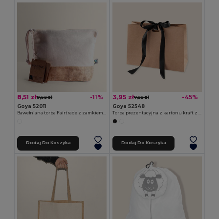
8,51 zł
3,95 zł
-11%
-45%
9,52 zł
7,22 zł
Goya 52011
Goya 52548
Bawełniana torba Fairtrade z zamkiem i uchwytem VOLCANIC
Torba prezentacyjna z kartonu kraft z dekoracyjną wstążką KAVAI
Dodaj Do Koszyka
Dodaj Do Koszyka