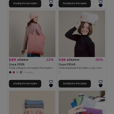
Dodaj Do Koszyka
Dodaj Do Koszyka
5,89 zł
9,56 zł
-22%
-30%
7,58 zł
13,60 zł
Goya 53519
Goya 53549
Torba z długim uchwytem Fairtrade z recyklingowanej bawełny GRS DUNE
Torba toaletowa Fairtrade z juty i uchwytem PALAWAN
+1 kolory
Dodaj Do Koszyka
Dodaj Do Koszyka