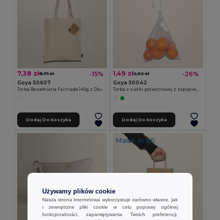
7,38 zł
1,49 zł
-15%
-26%
8,71 zł
2,02 zł
Goya 50607
Goya 50042
Torba Bawełniana Fairtrade 140g z Długimi Uchwytami SPLIT
Torba z siatki poliestrowej z zapięciem na wstążkę ACHATS
Dodaj Do Koszyka
Dodaj Do Koszyka
Made in
ES
Używamy plików cookie
Nasza strona internetowa wykorzystuje zarówno własne, jak
i zewnętrzne pliki cookie w celu poprawy ogólnej
funkcjonalności, zapamiętywania Twoich preferencji,