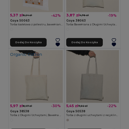
5,37 zł
3,87 zł
-42%
-19%
9,24 zł
4,76 zł
Goya 50063
Goya 38063
Torba toaletowa z poliestru, bawełniany wygląd POLY
Torba Bawełniana z Długimi Uchwytami 135g/m2 MALL
Dodaj Do Koszyka
Dodaj Do Koszyka
Organic Cotton
5,97 zł
5,45 zł
-30%
-22%
8,47 zł
7,02 zł
Goya 38538
Goya 50538
Torba z Długimi Uchwytami, Bawełna Organiczna, GOTS ECOLOGY
Torba z długimi uchwytami z recyklingowanej bawełny 140gr/m2 WATERFALL