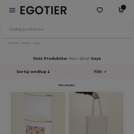
×
Aplikacja Egotier
Pobierz app
Lepsze ceny w aplikacji!
Home
Marki
Goya
Ilość Produktów
Hurt i detal
Goya
Sortuj według
Filtr
✓
190 results.