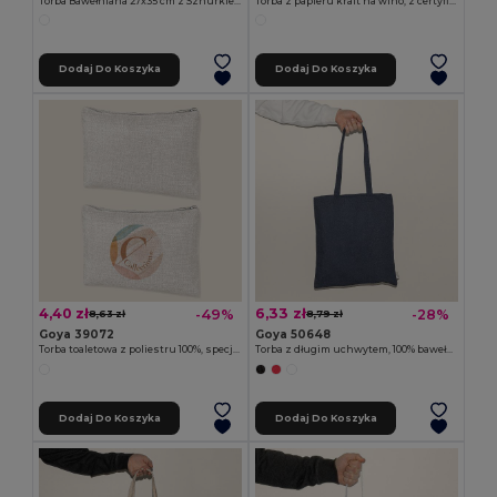
Torba Bawełniana 27x35 cm z Sznurkiem ALTER
Torba z papieru kraft na wino, z certyfikatem FSC IRTHE
Dodaj Do Koszyka
Dodaj Do Koszyka
4,40 zł
6,33 zł
-49%
-28%
8,63 zł
8,79 zł
Goya 39072
Goya 50648
Torba toaletowa z poliestru 100%, specjalna SION
Torba z długim uchwytem, 100% bawełna recyklingowa TELL
Dodaj Do Koszyka
Dodaj Do Koszyka