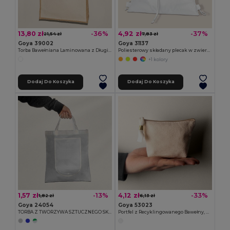
13,80 zł
4,92 zł
-36%
-37%
21,54 zł
7,83 zł
Goya 39002
Goya 31137
Torba Bawełniana Laminowana z Długimi Uchwytami SHOPPER
Poliesterowy składany plecak w zwierzęcym etui ANIMALS
+1 kolory
Dodaj Do Koszyka
Dodaj Do Koszyka
1,57 zł
4,12 zł
-13%
-33%
1,82 zł
6,13 zł
Goya 24054
Goya 53023
TORBA Z TWORZYWA SZTUCZNEGO SKŁADANA
Portfel z Recyklingowanego Bawełny, Złoty Suwak ARGENT