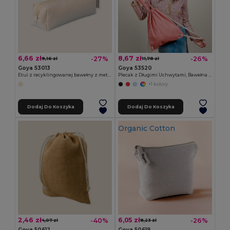
6,66 zł
8,67 zł
-27%
-26%
9,16 zł
11,78 zł
Goya 53013
Goya 53520
Etui z recyklingowanej bawełny z metalowym suwakiem ELEMENTARY
Plecak z Długimi Uchwytami, Bawełna Fairtrade MOOR
+1 kolory
Dodaj Do Koszyka
Dodaj Do Koszyka
Organic Cotton
2,46 zł
6,05 zł
-40%
-26%
4,07 zł
8,23 zł
Goya 50612
Goya 50619