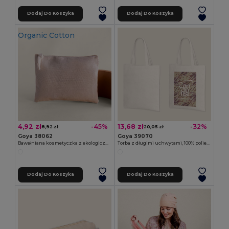
Dodaj Do Koszyka
Dodaj Do Koszyka
Organic Cotton
4,92 zł
13,68 zł
-45%
-32%
8,92 zł
20,05 zł
Goya 38062
Goya 39070
Bawełniana kosmetyczka z ekologicznej bawełny, naturalna AIRY
Torba z długimi uchwytami, 100% poliester, miękka SION
Dodaj Do Koszyka
Dodaj Do Koszyka