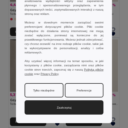
analizowania wydajności witryny oraz zapewnienia
4,48 zł
1,05 zł
-32%
-50%
6,62 zł
2,10 zł
płynnego i spersonalizowanego przeglądania, w tym
dopasowanych treści, zoptymalizowanych interakcji z naszą
Goya 50617
Goya 39023
stroną oraz reklam.
Torba na toaletę z bawełny 100% z recyklingu TETIAROA
Torba papierowa 90 gr/m2 z rączkami
+1 kolory
Możesz w dowolnym momencie zarządzać swoimi
preferencjami dotyczącymi plików cookie. Pliki cookie
niezbędne do działania strony internetowej nie mogą
Dodaj Do Koszyka
Dodaj Do Koszyka
zostać wyłączone, ponieważ są konieczne do jej
prawidłowego funkcjonowania. Możesz jednak zdecydować,
czy chcesz zezwolić na inne rodzaje plików cookie, takie jak
te wykorzystywane do personalizacji, analizy i celów
reklamowych.
Aby uzyskać więcej informacji na temat sposobu, w jaki
korzystamy z plików cookie, zarządzania nimi oraz plików
cookie stron trzecich, zapoznaj się z naszą
Polityką plików
cookie
oraz
Privacy Policy
.
Tylko niezbędne
Preferencje
5,37 zł
8,59 zł
-36%
-26%
8,39 zł
11,62 zł
Goya 50012
Goya 50041
Torba Bawełniana z Długimi Uchwytami 180g/m2
Torba z długimi uchwytami, 100% bawełna NATURAL
Zaakceptuj
Dodaj Do Koszyka
Dodaj Do Koszyka