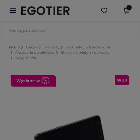
×
Aplikacja Egotier
Pobierz app
Lepsze ceny w aplikacji!
Home
Gadżety i prezenty
Technologia & Akcesoria
Akcesoria do telefonu
Stojak na telefon / uchwyty
Goya 50084
W30
Wysłane w