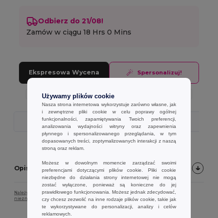
Odbierz do 21/08!
Zamów w ciągu
18 Hrs 0 Mins
Ekspresowa Wycena
Spersonalizuj!
Używamy plików cookie
Nasza strona internetowa wykorzystuje zarówno własne, jak
i zewnętrzne pliki cookie w celu poprawy ogólnej
funkcjonalności, zapamiętywania Twoich preferencji,
Szybka Wysyłka
analizowania wydajności witryny oraz zapewnienia
płynnego i spersonalizowanego przeglądania, w tym
dopasowanych treści, zoptymalizowanych interakcji z naszą
stroną oraz reklam.
Możesz w dowolnym momencie zarządzać swoimi
Opis produktu
preferencjami dotyczącymi plików cookie. Pliki cookie
niezbędne do działania strony internetowej nie mogą
zostać wyłączone, ponieważ są konieczne do jej
prawidłowego funkcjonowania. Możesz jednak zdecydować,
Należy pamiętać, że ze względu na ustawienia ekranu kolor produktu może
nieznacznie różnić się od rzeczywistego.
czy chcesz zezwolić na inne rodzaje plików cookie, takie jak
te wykorzystywane do personalizacji, analizy i celów
reklamowych.