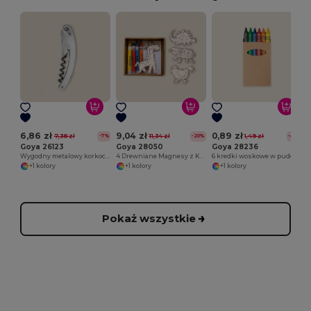
W
6,86 zł
9,04 zł
0,89 zł
7,38 zł
11,34 zł
1,49 zł
-7%
-20%
-41%
Goya 26123
Goya 28050
Goya 28236
Wygodny metalowy korkociąg do butelek METAL
4 Drewniane Magnesy z Kredkami Kolorowymi SAFARIET
6 kredki woskowe w pudełku kraft
+1 kolory
+1 kolory
+1 kolory
Pokaż wszystkie