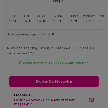
Unique
1-3
4-35
36-71
72-143
144 +
Magazyn
Ilość
4.84
4.60
4.36
4.12
3.87
29951
zł
zł
zł
zł
zł
Ilość wybranych produktów:
0
Prowadzisz firmę? Podaj numer VAT UE i ciesz się
cenami bez VAT.
Darmowa wysyłka od 4 499 zł w tym magazynie!
Dodaj Do Koszyka
Dostawa
Darmowa wysyłka od 4 499 zł w tym
magazynie!