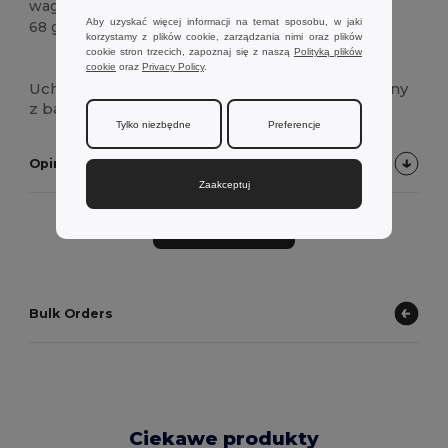
waga
Aby uzyskać więcej informacji na temat sposobu, w jaki
68 g.
korzystamy z plików cookie, zarządzania nimi oraz plików
cookie stron trzecich, zapoznaj się z naszą
Polityką plików
Duże zapasy
cookie
oraz
Privacy Policy
.
Uchwyt na telefon komórkowy i tablet wykonany
z bambusa.
Tylko niezbędne
Preferencje
Opinie klientów o produkcie
Zaakceptuj
Dodaj opinię
Bulk Orders
Ciekawe produkty