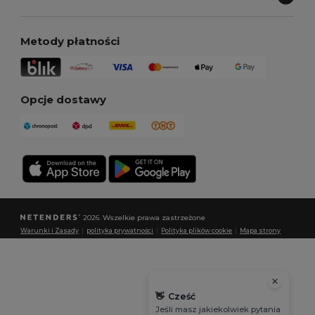
Metody płatności
Opcje dostawy
2026. Wszelkie prawa zastrzeżone
Warunki i Zasady
|
polityka prywatności
|
Polityka plików cookie
|
Mapa strony
👋
Cześć
Jeśli masz jakiekolwiek pytania