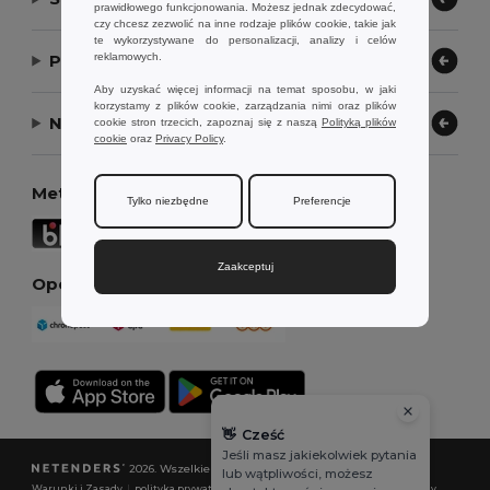
prawidłowego funkcjonowania. Możesz jednak zdecydować,
czy chcesz zezwolić na inne rodzaje plików cookie, takie jak
te wykorzystywane do personalizacji, analizy i celów
reklamowych.
Pozwól nam pomóc
Aby uzyskać więcej informacji na temat sposobu, w jaki
korzystamy z plików cookie, zarządzania nimi oraz plików
Nasza firma
cookie stron trzecich, zapoznaj się z naszą
Polityką plików
cookie
oraz
Privacy Policy
.
Metody płatności
Tylko niezbędne
Preferencje
Zaakceptuj
Opcje dostawy
👋
Cześć
Jeśli masz jakiekolwiek pytania
2026. Wszelkie prawa zastrzeżone
lub wątpliwości, możesz
Warunki i Zasady
|
polityka prywatności
|
Polityka plików cookie
|
Mapa strony