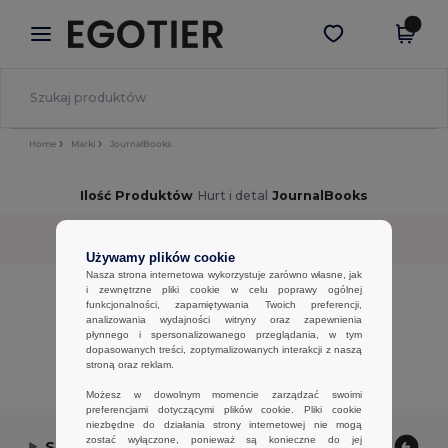
×
Aplikacja Egotier
Pobierz app
Lepsze ceny w aplikacji!
Home
Marki
JournalBooks
Ilość Produktów
Hurt i detal
JournalBooks
Sortuj według
Filtr
✓
Używamy plików cookie
Nasza strona internetowa wykorzystuje zarówno własne, jak
No results.
i zewnętrzne pliki cookie w celu poprawy ogólnej
funkcjonalności, zapamiętywania Twoich preferencji,
No results.
analizowania wydajności witryny oraz zapewnienia
płynnego i spersonalizowanego przeglądania, w tym
Wyświetlanie Wszystkich Produktów.
dopasowanych treści, zoptymalizowanych interakcji z naszą
stroną oraz reklam.
Możesz w dowolnym momencie zarządzać swoimi
preferencjami dotyczącymi plików cookie. Pliki cookie
niezbędne do działania strony internetowej nie mogą
zostać wyłączone, ponieważ są konieczne do jej
Skontaktuj się z nami