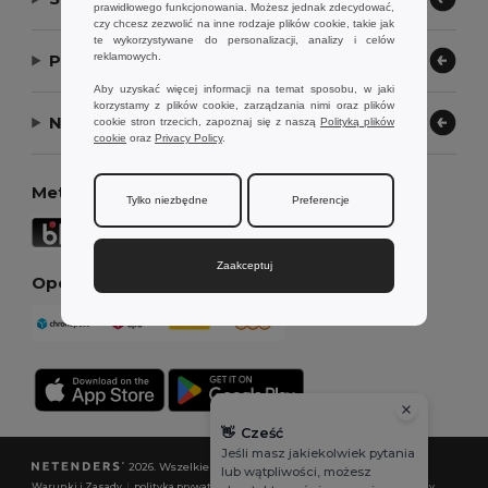
prawidłowego funkcjonowania. Możesz jednak zdecydować,
czy chcesz zezwolić na inne rodzaje plików cookie, takie jak
te wykorzystywane do personalizacji, analizy i celów
reklamowych.
Pozwól nam pomóc
Aby uzyskać więcej informacji na temat sposobu, w jaki
korzystamy z plików cookie, zarządzania nimi oraz plików
Nasza firma
cookie stron trzecich, zapoznaj się z naszą
Polityką plików
cookie
oraz
Privacy Policy
.
Metody płatności
Tylko niezbędne
Preferencje
Zaakceptuj
Opcje dostawy
👋
Cześć
Jeśli masz jakiekolwiek pytania
2026. Wszelkie prawa zastrzeżone
lub wątpliwości, możesz
Warunki i Zasady
|
polityka prywatności
|
Polityka plików cookie
|
Mapa strony