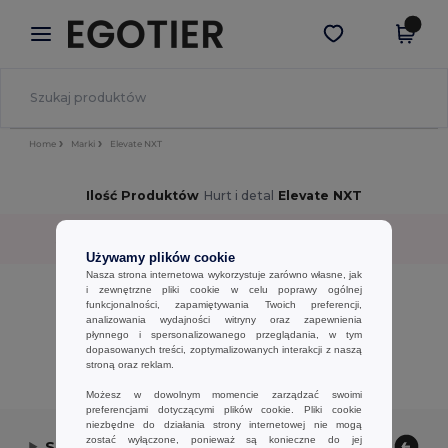
×
Aplikacja Egotier
Pobierz app
Lepsze ceny w aplikacji!
Home
Marki
Elevate NXT
Ilość Produktów
Hurt i detal
Elevate NXT
Sortuj według
Filtr
✓
Używamy plików cookie
Nasza strona internetowa wykorzystuje zarówno własne, jak
No results.
i zewnętrzne pliki cookie w celu poprawy ogólnej
funkcjonalności, zapamiętywania Twoich preferencji,
No results.
analizowania wydajności witryny oraz zapewnienia
płynnego i spersonalizowanego przeglądania, w tym
Wyświetlanie Wszystkich Produktów.
dopasowanych treści, zoptymalizowanych interakcji z naszą
stroną oraz reklam.
Możesz w dowolnym momencie zarządzać swoimi
preferencjami dotyczącymi plików cookie. Pliki cookie
niezbędne do działania strony internetowej nie mogą
zostać wyłączone, ponieważ są konieczne do jej
Skontaktuj się z nami