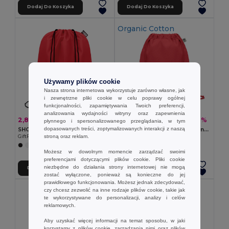
Dodaj Do Koszyka
Dodaj Do Koszyka
Organic Cotton
Używamy plików cookie
Nasza strona internetowa wykorzystuje zarówno własne, jak
i zewnętrzne pliki cookie w celu poprawy ogólnej
funkcjonalności, zapamiętywania Twoich preferencji,
analizowania wydajności witryny oraz zapewnienia
2,82 zł
8,27 zł
-51%
-46%
5,77 zł
15,37 zł
płynnego i spersonalizowanego przeglądania, w tym
dopasowanych treści, zoptymalizowanych interakcji z naszą
SHOOPPET Worek ze sznurkiem RPET
YUKI COLOUR Torba z bawełny organicznej
stroną oraz reklam.
GiftRetail MO9440
GiftRetail MO6355
+8 kolory
+3 kolory
Możesz w dowolnym momencie zarządzać swoimi
preferencjami dotyczącymi plików cookie. Pliki cookie
niezbędne do działania strony internetowej nie mogą
Dodaj Do Koszyka
Dodaj Do Koszyka
zostać wyłączone, ponieważ są konieczne do jej
prawidłowego funkcjonowania. Możesz jednak zdecydować,
czy chcesz zezwolić na inne rodzaje plików cookie, takie jak
te wykorzystywane do personalizacji, analizy i celów
reklamowych.
Aby uzyskać więcej informacji na temat sposobu, w jaki
korzystamy z plików cookie, zarządzania nimi oraz plików