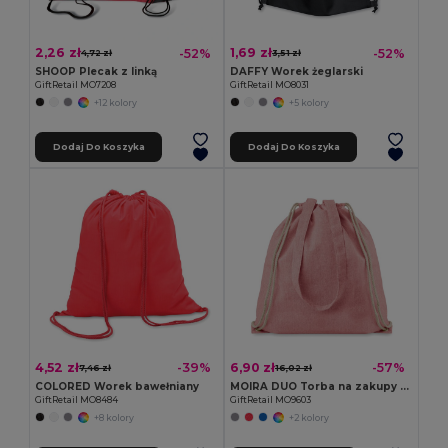
2,26 zł
1,69 zł
-52%
-52%
4,72 zł
3,51 zł
SHOOP Plecak z linką
DAFFY Worek żeglarski
GiftRetail MO7208
GiftRetail MO8031
+12 kolory
+5 kolory
Dodaj Do Koszyka
Dodaj Do Koszyka
4,52 zł
6,90 zł
-39%
-57%
7,46 zł
16,02 zł
COLORED Worek bawełniany
MOIRA DUO Torba na zakupy z recyklingu
GiftRetail MO8484
GiftRetail MO9603
+8 kolory
+2 kolory