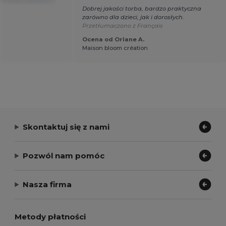
!
Przetłumaczono z
Dobrej jakości torba, bardzo praktyczna
zarówno dla dzieci, jak i dorosłych.
Przetłumaczono z Français
Ocena od Orlane A.
Maison bloom création
Skontaktuj się z nami
Pozwól nam pomóc
Nasza firma
Metody płatności