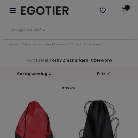
×
Aplikacja Egotier
Pobierz app
Lepsze ceny w aplikacji!
Home
Odzież bez nadruków | Akcesoria
Torby
Z sznurkami
Hurt i detal
Torby Z sznurkami Czerwony
Sortuj według
Filtr
✓
8 results.