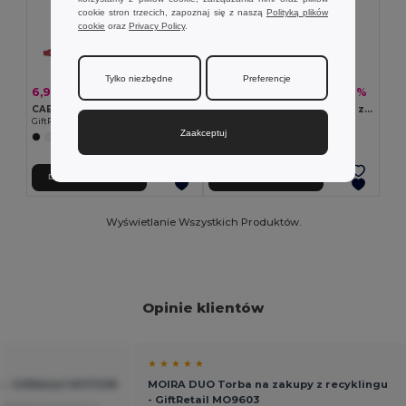
cookie stron trzecich, zapoznaj się z naszą
Polityką plików
cookie
oraz
Privacy Policy
.
Tylko niezbędne
Preferencje
6,98 zł
5,73 zł
-42%
-48%
11,98 zł
11,01 zł
CABETRI COLOUR Torba bawełniana 140 gr z rec
FOLDPET Składana torba na zakupy RPET
GiftRetail MO2402
GiftRetail MO9861
Zaakceptuj
+7 kolory
+5 kolory
Dodaj Do Koszyka
Dodaj Do Koszyka
Wyświetlanie Wszystkich Produktów.
Opinie klientów
★ ★ ★ ★ ★
 - GiftRetail MO7208
MOIRA DUO Torba na zakupy z recyklingu
- GiftRetail MO9603