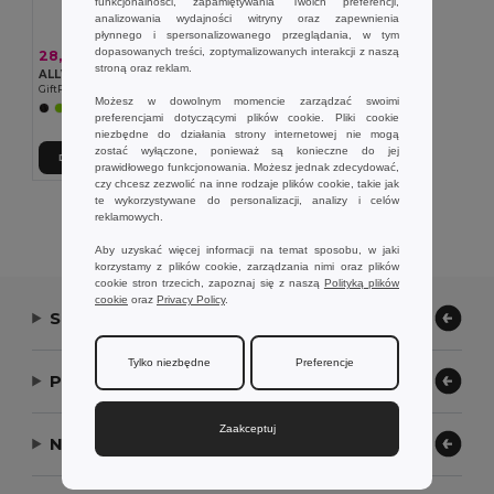
funkcjonalności, zapamiętywania Twoich preferencji,
analizowania wydajności witryny oraz zapewnienia
płynnego i spersonalizowanego przeglądania, w tym
dopasowanych treści, zoptymalizowanych interakcji z naszą
28,44 zł
stroną oraz reklam.
ALLVISIBLE+ Regulowany pas odblaskowy 360
GiftRetail MO2405
Możesz w dowolnym momencie zarządzać swoimi
preferencjami dotyczącymi plików cookie. Pliki cookie
niezbędne do działania strony internetowej nie mogą
zostać wyłączone, ponieważ są konieczne do jej
Dodaj Do Koszyka
prawidłowego funkcjonowania. Możesz jednak zdecydować,
czy chcesz zezwolić na inne rodzaje plików cookie, takie jak
te wykorzystywane do personalizacji, analizy i celów
Wyświetlanie Wszystkich Produktów.
reklamowych.
Aby uzyskać więcej informacji na temat sposobu, w jaki
korzystamy z plików cookie, zarządzania nimi oraz plików
cookie stron trzecich, zapoznaj się z naszą
Polityką plików
cookie
oraz
Privacy Policy
.
Skontaktuj się z nami
Tylko niezbędne
Preferencje
Pozwól nam pomóc
Zaakceptuj
Nasza firma