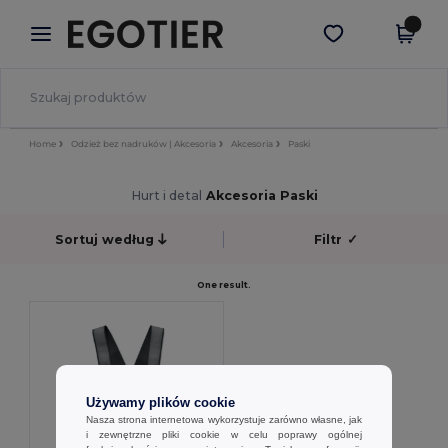
×
Aplikacja Egotier
Pobierz app
Lepsze ceny w aplikacji!
Home
Odzież bez nadruków | Akcesoria
Akcesoria
Paski
Hurt i detal
Akcesoria Paski
Sortuj według
Filtr
✓
One result.
Używamy plików cookie
Nasza strona internetowa wykorzystuje zarówno własne, jak
i zewnętrzne pliki cookie w celu poprawy ogólnej