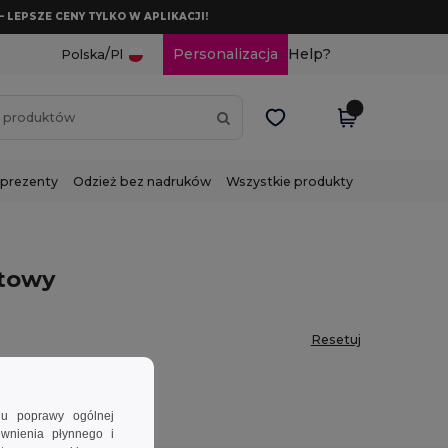
– LEPSZE CENY TYLKO W APLIKACJI!
/
Personalizacja
Help?
Polska
Pl
 prezenty
Odzież bez nadruków
Wszystkie produkty
atowy
Resetuj
lu poprawy ogólnej
ewnienia płynnego i