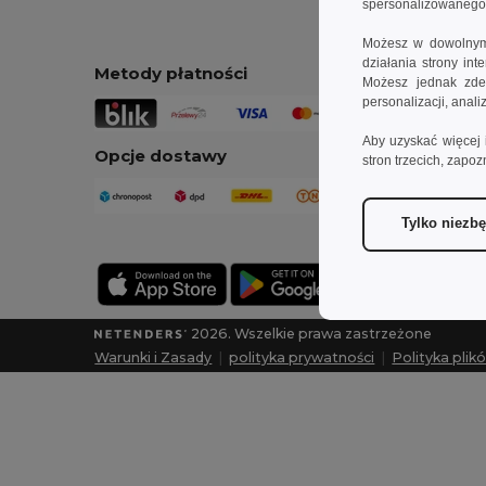
spersonalizowanego p
Możesz w dowolnym 
działania strony in
Metody płatności
Możesz jednak zdec
personalizacji, anal
Aby uzyskać więcej 
Opcje dostawy
stron trzecich, zapoz
Tylko niezb
2026. Wszelkie prawa zastrzeżone
Warunki i Zasady
|
polityka prywatności
|
Polityka plik