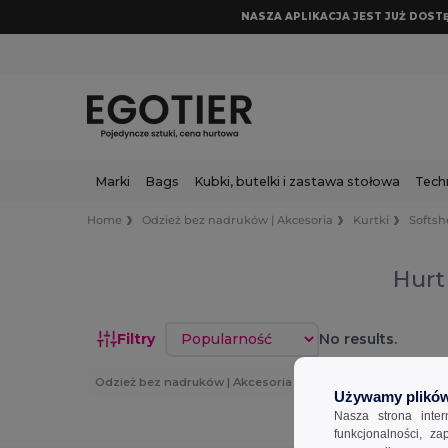
NASZA APLIKACJA JEST JUŻ DOSTĘP
Marki
Bags
Kubki, butelki i zastawa stołowa
Tech
Home
Odzież bez nadruków | Akcesoria
Kurtki
Softsh
Hurt 
Sortuj według
Filtry
No results.
Odzież bez nadruków | Akcesoria
Kurtki
Softshell
Używamy plików
Nasza strona inte
funkcjonalności, z