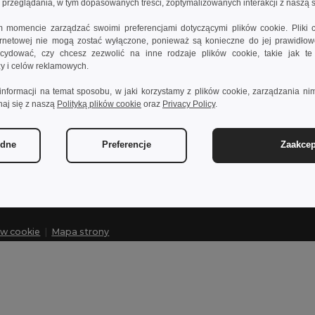
rzeglądania, w tym dopasowanych treści, zoptymalizowanych interakcji z naszą s
momencie zarządzać swoimi preferencjami dotyczącymi plików cookie. Pliki 
ternetowej nie mogą zostać wyłączone, ponieważ są konieczne do jej prawidło
Skontaktuj się z nami
Pozwól n
ydować, czy chcesz zezwolić na inne rodzaje plików cookie, takie jak t
izy i celów reklamowych.
Obsługa Klienta
Centrum po
informacji na temat sposobu, w jaki korzystamy z plików cookie, zarządzania nim
customerservice@egotier.pl
Ceny Hurto
naj się z naszą
Polityką plików cookie
oraz
Privacy Policy
.
Zwroty i rek
Sprzedaż
sales@egotier.pl
Opcje dost
ędne
Preferencje
Zaakcep
ów cookie
|
Mapa strony