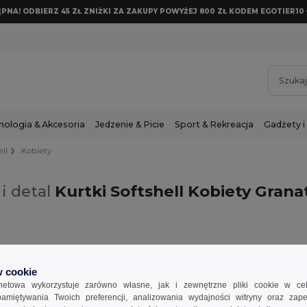
NA! ODBIERZ 45 ZŁ ZNIŻKI ZA ZAKUPY POWYŻEJ 800 ZŁ KODEM EGOTIER10 
nologia & Akcesoria
Jedzenie & Picie
Sport & Rekreacja
Gadżety i
ell
Kobiety
i detal
Kurtki Softshell Kobiety Gran
Kobiety
Granatowy
 cookie
rnetowa wykorzystuje zarówno własne, jak i zewnętrzne pliki cookie w ce
apamiętywania Twoich preferencji, analizowania wydajności witryny oraz zap