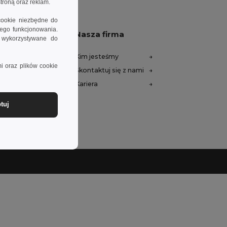
troną oraz reklam.
cookie niezbędne do
wego funkcjonowania.
am pomóc
Nasza firma
e wykorzystywane do
mocy (FAQ)
Kim jesteśmy
i oraz plików cookie
we
Skontaktuj się z nami
lamacje
Kariera
awy
tuj