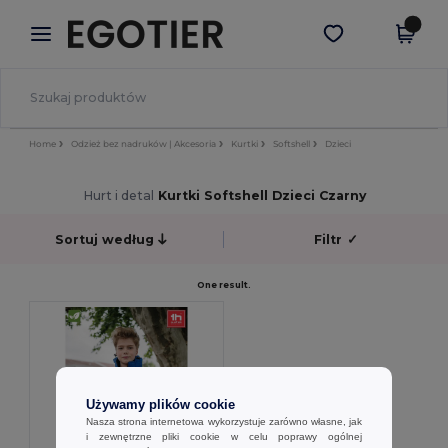
×
Aplikacja Egotier
Pobierz app
Lepsze ceny w aplikacji!
Home
Odzież bez nadruków | Akcesoria
Kurtki
Softshell
Dzieci
Hurt i detal
Kurtki Softshell Dzieci Czarny
Sortuj według
Filtr
✓
One result.
Używamy plików cookie
Nasza strona internetowa wykorzystuje zarówno własne, jak
i zewnętrzne pliki cookie w celu poprawy ogólnej