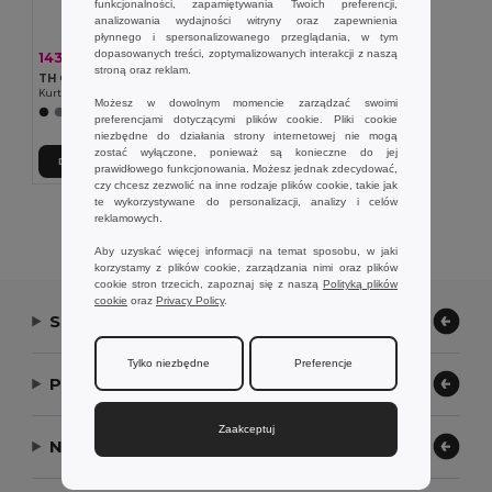
funkcjonalności, zapamiętywania Twoich preferencji,
analizowania wydajności witryny oraz zapewnienia
płynnego i spersonalizowanego przeglądania, w tym
dopasowanych treści, zoptymalizowanych interakcji z naszą
143,38 zł
-32%
211,04 zł
stroną oraz reklam.
TH Clothes 30302
Kurtka dziecięca
Możesz w dowolnym momencie zarządzać swoimi
+2 kolory
preferencjami dotyczącymi plików cookie. Pliki cookie
niezbędne do działania strony internetowej nie mogą
zostać wyłączone, ponieważ są konieczne do jej
Dodaj Do Koszyka
prawidłowego funkcjonowania. Możesz jednak zdecydować,
czy chcesz zezwolić na inne rodzaje plików cookie, takie jak
te wykorzystywane do personalizacji, analizy i celów
Wyświetlanie Wszystkich Produktów.
reklamowych.
Aby uzyskać więcej informacji na temat sposobu, w jaki
korzystamy z plików cookie, zarządzania nimi oraz plików
cookie stron trzecich, zapoznaj się z naszą
Polityką plików
cookie
oraz
Privacy Policy
.
Skontaktuj się z nami
Tylko niezbędne
Preferencje
Pozwól nam pomóc
Zaakceptuj
Nasza firma