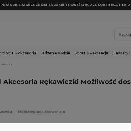
NA! ODBIERZ 45 ZŁ ZNIŻKI ZA ZAKUPY POWYŻEJ 800 ZŁ KODEM EGOTIER10 
nologia & Akcesoria
Jedzenie & Picie
Sport & Rekreacja
Gadżety i
kawiczki
l
Akcesoria Rękawiczki Możliwość do
iczki
Możliwość dostosowania