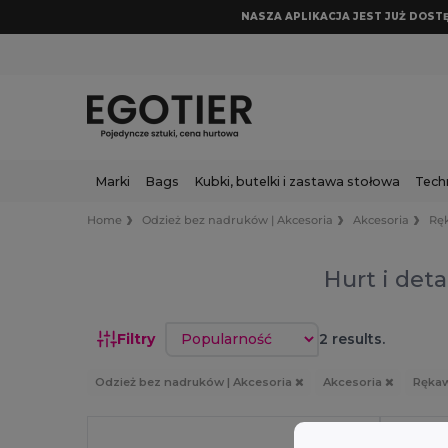
NASZA APLIKACJA JEST JUŻ DOSTĘP
Marki
Bags
Kubki, butelki i zastawa stołowa
Tech
Home
Odzież bez nadruków | Akcesoria
Akcesoria
Rę
Hurt i deta
Sortuj według
Filtry
2 results.
Odzież bez nadruków | Akcesoria
Akcesoria
Rękaw