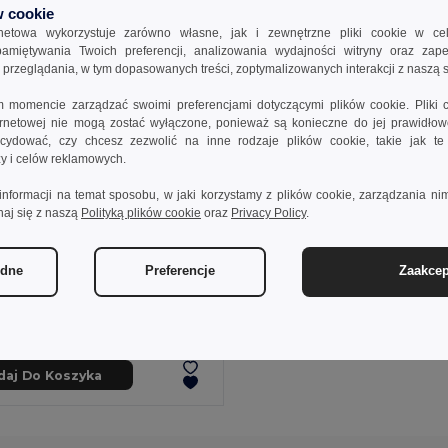
 cookie
rnetowa wykorzystuje zarówno własne, jak i zewnętrzne pliki cookie w ce
apamiętywania Twoich preferencji, analizowania wydajności witryny oraz zap
rzeglądania, w tym dopasowanych treści, zoptymalizowanych interakcji z naszą s
momencie zarządzać swoimi preferencjami dotyczącymi plików cookie. Pliki 
ternetowej nie mogą zostać wyłączone, ponieważ są konieczne do jej prawidło
ydować, czy chcesz zezwolić na inne rodzaje plików cookie, takie jak t
izy i celów reklamowych.
informacji na temat sposobu, w jaki korzystamy z plików cookie, zarządzania nim
naj się z naszą
Polityką plików cookie
oraz
Privacy Policy
.
 zł
30,54 zł
-59%
ędne
Preferencje
Zaakcep
ICEHAND Skrobaczka do szyb z rękawicą
il MO2328
daj Do Koszyka