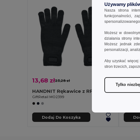
Używamy plików
Nasza strona inte
funkcjonalności, z
spersonalizowanego p
Możesz w dowolnym 
działania strony in
Możesz jednak zdec
personalizacji, anal
Aby uzyskać więcej 
stron trzecich, zapoz
13,68 zł
12,63
23,28 zł
-41%
Tylko niezb
HANDNIT Rękawice z RPET
GiftRetail MO2399
GiftReta
Dodaj Do Koszyka
Do