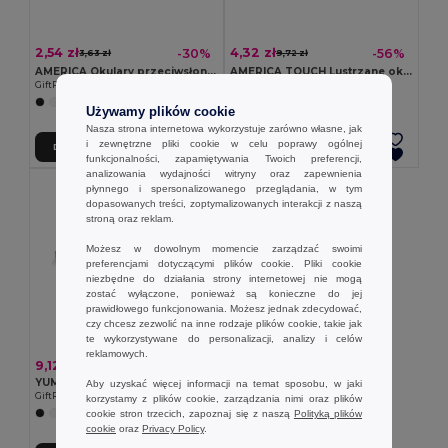
2,54 zł
4,32 zł
-30%
-56%
3,63 zł
9,72 zł
AMERICA Okulary przeciwsłoneczne
AMERICA TOUCH Lustrzane okulary przeciwsłon
GiftRetail MO7455
GiftRetail MO8652
+6 kolory
Używamy plików cookie
Nasza strona internetowa wykorzystuje zarówno własne, jak
i zewnętrzne pliki cookie w celu poprawy ogólnej
Dodaj Do Koszyka
Dodaj Do Koszyka
funkcjonalności, zapamiętywania Twoich preferencji,
analizowania wydajności witryny oraz zapewnienia
płynnego i spersonalizowanego przeglądania, w tym
dopasowanych treści, zoptymalizowanych interakcji z naszą
stroną oraz reklam.
Możesz w dowolnym momencie zarządzać swoimi
preferencjami dotyczącymi plików cookie. Pliki cookie
niezbędne do działania strony internetowej nie mogą
zostać wyłączone, ponieważ są konieczne do jej
prawidłowego funkcjonowania. Możesz jednak zdecydować,
czy chcesz zezwolić na inne rodzaje plików cookie, takie jak
te wykorzystywane do personalizacji, analizy i celów
reklamowych.
9,12 zł
YUMA Lustrzane sportowe okulary przeciw
Aby uzyskać więcej informacji na temat sposobu, w jaki
GiftRetail MO2545
korzystamy z plików cookie, zarządzania nimi oraz plików
cookie stron trzecich, zapoznaj się z naszą
Polityką plików
+2 kolory
cookie
oraz
Privacy Policy
.