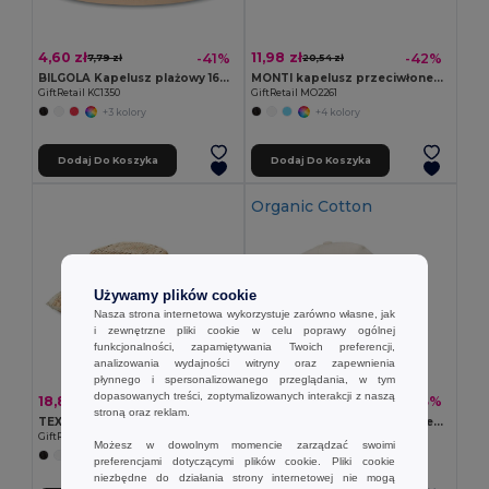
4,60 zł
11,98 zł
-41%
-42%
7,79 zł
20,54 zł
BILGOLA Kapelusz plażowy 160 gr/m²
MONTI kapelusz przeciwłoneczny
GiftRetail KC1350
GiftRetail MO2261
+3 kolory
+4 kolory
Dodaj Do Koszyka
Dodaj Do Koszyka
Organic Cotton
Używamy plików cookie
Nasza strona internetowa wykorzystuje zarówno własne, jak
i zewnętrzne pliki cookie w celu poprawy ogólnej
funkcjonalności, zapamiętywania Twoich preferencji,
analizowania wydajności witryny oraz zapewnienia
płynnego i spersonalizowanego przeglądania, w tym
dopasowanych treści, zoptymalizowanych interakcji z naszą
18,84 zł
15,45 zł
-42%
-43%
32,60 zł
26,91 zł
stroną oraz reklam.
TEXAS Słomiany kapelusz kowbojski
BICCA CAP Czapka z daszkiem,bawełna org
GiftRetail MO6755
GiftRetail MO6432
Możesz w dowolnym momencie zarządzać swoimi
+4 kolory
preferencjami dotyczącymi plików cookie. Pliki cookie
niezbędne do działania strony internetowej nie mogą