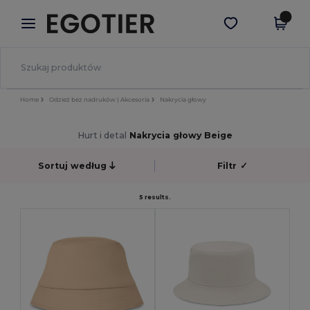
×
Aplikacja Egotier
Pobierz app
Lepsze ceny w aplikacji!
Home
Odzież bez nadruków | Akcesoria
Nakrycia głowy
Hurt i detal
Nakrycia głowy Beige
Sortuj według
Filtr
✓
5 results.