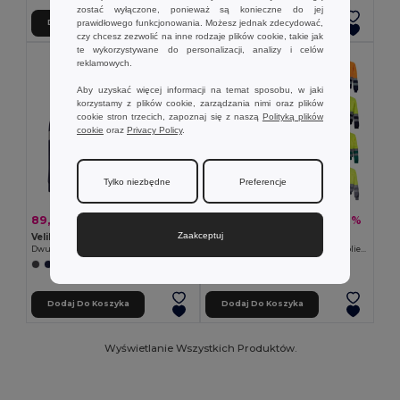
zostać wyłączone, ponieważ są konieczne do jej
prawidłowego funkcjonowania. Możesz jednak zdecydować,
Dodaj Do Koszyka
Dodaj Do Koszyka
czy chcesz zezwolić na inne rodzaje plików cookie, takie jak
te wykorzystywane do personalizacji, analizy i celów
reklamowych.
Aby uzyskać więcej informacji na temat sposobu, w jaki
korzystamy z plików cookie, zarządzania nimi oraz plików
cookie stron trzecich, zapoznaj się z naszą
Polityką plików
cookie
oraz
Privacy Policy
.
Tylko niezbędne
Preferencje
89,08 zł
111,31 zł
-45%
-36%
162,71 zł
174,33 zł
Zaakceptuj
Velilla 36139
Velilla 36050
Dwukolorowa koszulka polo piqué (150 g/m²) z długim rękawem, z bawełny (55%) i poliestru (45%)
Dwukolorowa kurtka (210 g/m²) z poliestru (80%) i bawełny (20%)
+1 kolory
+1 kolory
Dodaj Do Koszyka
Dodaj Do Koszyka
Wyświetlanie Wszystkich Produktów.