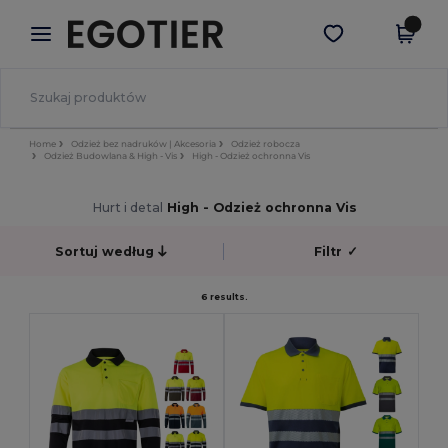
×
Aplikacja Egotier
Pobierz app
Lepsze ceny w aplikacji!
Home
Odzież bez nadruków | Akcesoria
Odzież robocza
Odzież Budowlana & High - Vis
High - Odzież ochronna Vis
Hurt i detal
High - Odzież ochronna Vis
Sortuj według
Filtr
✓
6 results.