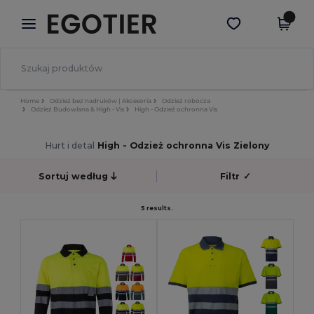
×
Aplikacja Egotier
Pobierz app
Lepsze ceny w aplikacji!
Home
Odzież bez nadruków | Akcesoria
Odzież robocza
Odzież Budowlana & High - Vis
High - Odzież ochronna Vis
Hurt i detal
High - Odzież ochronna Vis Zielony
Sortuj według
Filtr
✓
5 results.