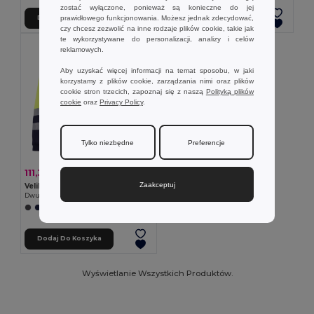
zostać wyłączone, ponieważ są konieczne do jej
prawidłowego funkcjonowania. Możesz jednak zdecydować,
Dodaj Do Koszyka
Dodaj Do Koszyka
czy chcesz zezwolić na inne rodzaje plików cookie, takie jak
te wykorzystywane do personalizacji, analizy i celów
reklamowych.
Aby uzyskać więcej informacji na temat sposobu, w jaki
korzystamy z plików cookie, zarządzania nimi oraz plików
cookie stron trzecich, zapoznaj się z naszą
Polityką plików
cookie
oraz
Privacy Policy
.
Tylko niezbędne
Preferencje
111,31 zł
-36%
174,33 zł
Zaakceptuj
Velilla 36050
Dwukolorowa kurtka (210 g/m²) z poliestru (80%) i bawełny (20%)
+1 kolory
Dodaj Do Koszyka
Wyświetlanie Wszystkich Produktów.