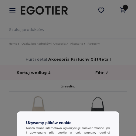
×
Aplikacja Egotier
Pobierz app
Lepsze ceny w aplikacji!
Home
Odzież bez nadruków | Akcesoria
Akcesoria
Fartuchy
Hurt i detal
Akcesoria Fartuchy GiftRetail
Sortuj według
Filtr
✓
2 results.
Używamy plików cookie
Nasza strona internetowa wykorzystuje zarówno własne, jak
i zewnętrzne pliki cookie w celu poprawy ogólnej