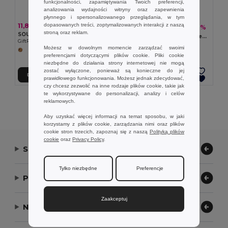
funkcjonalności, zapamiętywania Twoich preferencji,
analizowania wydajności witryny oraz zapewnienia
płynnego i spersonalizowanego przeglądania, w tym
dopasowanych treści, zoptymalizowanych interakcji z naszą
11,86 zł
19,85 zł
-46%
36,55 zł
stroną oraz reklam.
SOUS Fartuch z bawełny z recyklingu
CUINA Fartuch z bawełny z recyklingu
GiftRetail MO2570
GiftRetail MO2265
Możesz w dowolnym momencie zarządzać swoimi
preferencjami dotyczącymi plików cookie. Pliki cookie
niezbędne do działania strony internetowej nie mogą
zostać wyłączone, ponieważ są konieczne do jej
Dodaj Do Koszyka
Dodaj Do Koszyka
prawidłowego funkcjonowania. Możesz jednak zdecydować,
czy chcesz zezwolić na inne rodzaje plików cookie, takie jak
te wykorzystywane do personalizacji, analizy i celów
Wyświetlanie Wszystkich Produktów.
reklamowych.
Aby uzyskać więcej informacji na temat sposobu, w jaki
korzystamy z plików cookie, zarządzania nimi oraz plików
cookie stron trzecich, zapoznaj się z naszą
Polityką plików
cookie
oraz
Privacy Policy
.
Skontaktuj się z nami
Tylko niezbędne
Preferencje
Pozwól nam pomóc
Zaakceptuj
Nasza firma