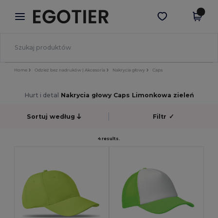
×
Aplikacja Egotier
Pobierz app
Lepsze ceny w aplikacji!
Home
Odzież bez nadruków | Akcesoria
Nakrycia głowy
Caps
Hurt i detal
Nakrycia głowy Caps Limonkowa zieleń
Sortuj według
Filtr
✓
4 results.