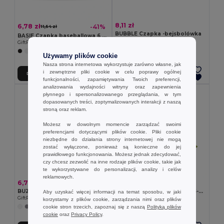
8,11 zł
6,78 zł
-41%
11,54 zł
BUBBLE Czapka -bejsbolówka
BASIE Czapka baseballowa 6 paneli
GiftRetail MO2269
GiftRetail MO8834
+8 kolory
+14 kolory
Używamy plików cookie
Nasza strona internetowa wykorzystuje zarówno własne, jak
i zewnętrzne pliki cookie w celu poprawy ogólnej
Dodaj Do Koszyka
Dodaj Do Koszyka
funkcjonalności, zapamiętywania Twoich preferencji,
analizowania wydajności witryny oraz zapewnienia
płynnego i spersonalizowanego przeglądania, w tym
dopasowanych treści, zoptymalizowanych interakcji z naszą
stroną oraz reklam.
Możesz w dowolnym momencie zarządzać swoimi
preferencjami dotyczącymi plików cookie. Pliki cookie
niezbędne do działania strony internetowej nie mogą
zostać wyłączone, ponieważ są konieczne do jej
prawidłowego funkcjonowania. Możesz jednak zdecydować,
czy chcesz zezwolić na inne rodzaje plików cookie, takie jak
te wykorzystywane do personalizacji, analizy i celów
reklamowych.
6,78 zł
9,72 zł
BUZZ 5-panelowa czapka z daszkiem
SUNNY Czapka z daszkiem 5-panelowa
Aby uzyskać więcej informacji na temat sposobu, w jaki
GiftRetail MO1447
GiftRetail MO2345
korzystamy z plików cookie, zarządzania nimi oraz plików
cookie stron trzecich, zapoznaj się z naszą
Polityką plików
+11 kolory
+9 kolory
cookie
oraz
Privacy Policy
.