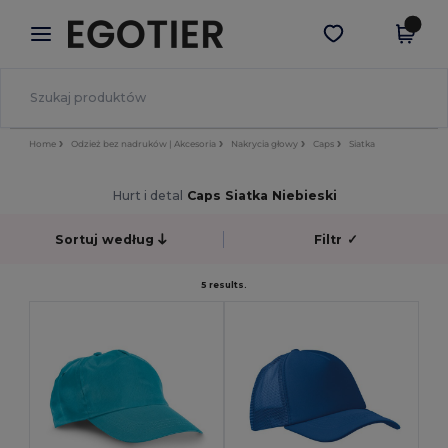
×
Aplikacja Egotier
Pobierz app
Lepsze ceny w aplikacji!
Home
Odzież bez nadruków | Akcesoria
Nakrycia głowy
Caps
Siatka
Hurt i detal
Caps Siatka Niebieski
Sortuj według
Filtr
✓
5 results.