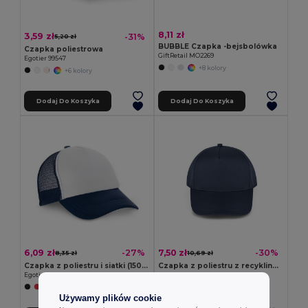
8,11 zł
3,59 zł
-31%
5,20 zł
BUBBLE Czapka -bejsbolówka
Czapka poliestrowa
GiftRetail MO2269
Egotier 99547
+8 kolory
+6 kolory
Dodaj Do Koszyka
Dodaj Do Koszyka
6,09 zł
7,50 zł
-27%
-30%
8,35 zł
10,69 zł
Czapka z poliestru i siatki (150 g/m²)
Czapka z poliestru z recyklingu (100% rPET)
Egotier 99426
Egotier 99160
+1 kolory
+2 kolory
Używamy plików cookie