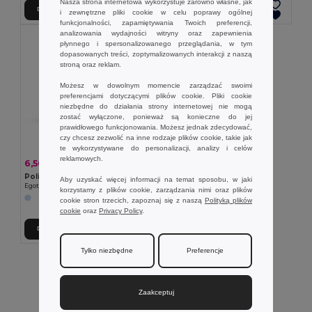
Nasza strona internetowa wykorzystuje zarówno własne, jak
Dodaj Do Koszyka
Dodaj Do Koszyka
i zewnętrzne pliki cookie w celu poprawy ogólnej
funkcjonalności, zapamiętywania Twoich preferencji,
analizowania wydajności witryny oraz zapewnienia
płynnego i spersonalizowanego przeglądania, w tym
dopasowanych treści, zoptymalizowanych interakcji z naszą
stroną oraz reklam.
Możesz w dowolnym momencie zarządzać swoimi
preferencjami dotyczącymi plików cookie. Pliki cookie
niezbędne do działania strony internetowej nie mogą
zostać wyłączone, ponieważ są konieczne do jej
prawidłowego funkcjonowania. Możesz jednak zdecydować,
czy chcesz zezwolić na inne rodzaje plików cookie, takie jak
te wykorzystywane do personalizacji, analizy i celów
reklamowych.
6,50 zł
-35%
9,92 zł
Poliestrowa czapka z elementami odblaskowymi
Aby uzyskać więcej informacji na temat sposobu, w jaki
Egotier 99418
korzystamy z plików cookie, zarządzania nimi oraz plików
cookie stron trzecich, zapoznaj się z naszą
Polityką plików
cookie
oraz
Privacy Policy
.
Dodaj Do Koszyka
Tylko niezbędne
Preferencje
Wyświetlanie Wszystkich Produktów.
Zaakceptuj