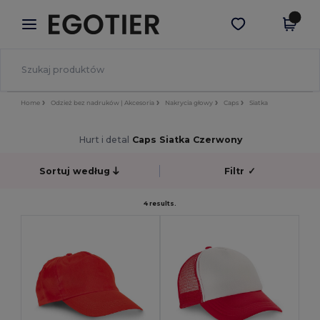
×
Aplikacja Egotier
Pobierz app
Lepsze ceny w aplikacji!
Home
Odzież bez nadruków | Akcesoria
Nakrycia głowy
Caps
Siatka
Hurt i detal
Caps Siatka Czerwony
Sortuj według
Filtr
✓
4 results.