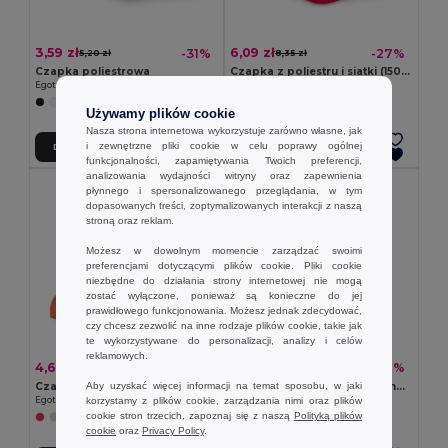
3,59 zł
6,09 zł
-31%
-27%
5,20 zł
8,35 zł
Czapka poliestrowa
Czapka z poliestru i siatki (150 g/m²)
Egotier 99547
Egotier 99426
+6 kolory
+1 kolory
Używamy plików cookie
Nasza strona internetowa wykorzystuje zarówno własne, jak
i zewnętrzne pliki cookie w celu poprawy ogólnej
Dodaj Do Koszyka
Dodaj Do Koszyka
funkcjonalności, zapamiętywania Twoich preferencji,
analizowania wydajności witryny oraz zapewnienia
płynnego i spersonalizowanego przeglądania, w tym
dopasowanych treści, zoptymalizowanych interakcji z naszą
stroną oraz reklam.
Możesz w dowolnym momencie zarządzać swoimi
preferencjami dotyczącymi plików cookie. Pliki cookie
niezbędne do działania strony internetowej nie mogą
zostać wyłączone, ponieważ są konieczne do jej
prawidłowego funkcjonowania. Możesz jednak zdecydować,
czy chcesz zezwolić na inne rodzaje plików cookie, takie jak
te wykorzystywane do personalizacji, analizy i celów
reklamowych.
4,60 zł
7,50 zł
-39%
-30%
7,54 zł
10,69 zł
Aby uzyskać więcej informacji na temat sposobu, w jaki
Czapka
Czapka z poliestru z recyklingu (100% rPET)
korzystamy z plików cookie, zarządzania nimi oraz plików
Egotier 99415
Egotier 99160
cookie stron trzecich, zapoznaj się z naszą
Polityką plików
+2 kolory
cookie
oraz
Privacy Policy
.