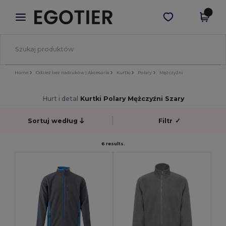
×
Aplikacja Egotier
Pobierz app
Lepsze ceny w aplikacji!
Home
Odzież bez nadruków | Akcesoria
Kurtki
Polary
Mężczyźni
Hurt i detal
Kurtki Polary Mężczyźni Szary
Sortuj według
Filtr
✓
6 results.