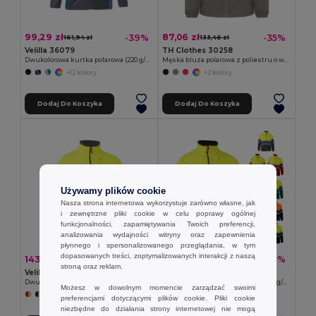
99,29 zł
87,06 zł
-39%
-35%
161,94 zł
133,46 zł
Velilla 36079
TH Clothes 30258
Dwukolorowa kurtka polarowa (220 g/m²) z poliestru (100%)
Męska bluza polarowa z poliestru o wysokiej gęstości
+12 kolory
+2 kolory
Dodaj Do Koszyka
Dodaj Do Koszyka
Używamy plików cookie
Nasza strona internetowa wykorzystuje zarówno własne, jak
i zewnętrzne pliki cookie w celu poprawy ogólnej
funkcjonalności, zapamiętywania Twoich preferencji,
analizowania wydajności witryny oraz zapewnienia
płynnego i spersonalizowanego przeglądania, w tym
dopasowanych treści, zoptymalizowanych interakcji z naszą
143,83 zł
139,11 zł
-40%
-40%
240,21 zł
232,26 zł
stroną oraz reklam.
Velilla 36075
Velilla 36073
Dwukolorowa kurtka polarowa (280 g/m²), poliester (100%)
Dwukolorowa kurtka polarowa (280 g/m²), poliester (100%)
Możesz w dowolnym momencie zarządzać swoimi
+6 kolory
+6 kolory
preferencjami dotyczącymi plików cookie. Pliki cookie
niezbędne do działania strony internetowej nie mogą