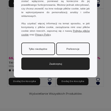
zostać wyłączone, ponieważ są konieczne do jej
Dodaj Do Koszyka
Dodaj Do Koszyka
prawidłowego funkcjonowania. Możesz jednak zdecydować,
czy chcesz zezwolić na inne rodzaje plików cookie, takie jak
te wykorzystywane do personalizacji, analizy i celów
reklamowych.
Aby uzyskać więcej informacji na temat sposobu, w jaki
korzystamy z plików cookie, zarządzania nimi oraz plików
cookie stron trzecich, zapoznaj się z naszą
Polityką plików
cookie
oraz
Privacy Policy
.
Tylko niezbędne
Preferencje
66,97 zł
69,59 zł
-42%
-35%
114,98 zł
106,75 zł
TH Clothes 30166
TH Clothes 30164
Zaakceptuj
Uniwersalny polar
Męska bluza polarowa z poliestru
+2 kolory
+3 kolory
Dodaj Do Koszyka
Dodaj Do Koszyka
Wyświetlanie Wszystkich Produktów.