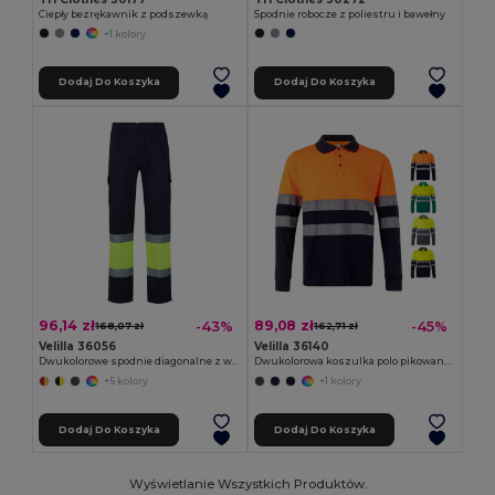
Ciepły bezrękawnik z podszewką
Spodnie robocze z poliestru i bawełny
+1 kolory
Dodaj Do Koszyka
Dodaj Do Koszyka
96,14 zł
89,08 zł
-43%
-45%
168,07 zł
162,71 zł
Velilla 36056
Velilla 36140
Dwukolorowe spodnie diagonalne z wieloma kieszeniami (210 g/m²), z bawełny (20%) i poliestru (80%)
Dwukolorowa koszulka polo pikowana (150 g/m²) z długim rękawem, z bawełny (55%) i poliestru (45%)
+5 kolory
+1 kolory
Dodaj Do Koszyka
Dodaj Do Koszyka
Wyświetlanie Wszystkich Produktów.