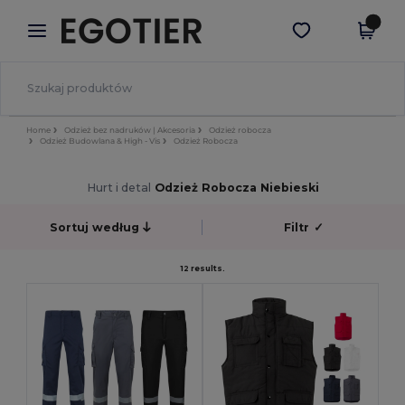
×
Aplikacja Egotier
Pobierz app
Lepsze ceny w aplikacji!
Home
Odzież bez nadruków | Akcesoria
Odzież robocza
Odzież Budowlana & High - Vis
Odzież Robocza
Hurt i detal
Odzież Robocza Niebieski
Sortuj według
Filtr
✓
12 results.