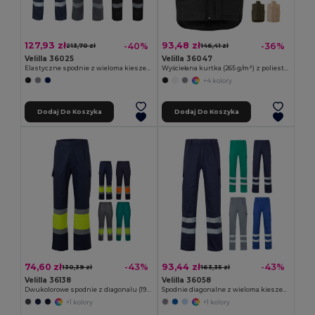
127,93 zł
93,48 zł
-40%
-36%
213,70 zł
146,41 zł
Velilla 36025
Velilla 36047
Elastyczne spodnie z wieloma kieszeniami (240 g/m²), z bawełny (46%), EME (38%) i poliestru (16%)
Wyściełana kurtka (265 g/m²) z poliestru (100%)
+4 kolory
Dodaj Do Koszyka
Dodaj Do Koszyka
74,60 zł
93,44 zł
-43%
-43%
130,39 zł
163,35 zł
Velilla 36138
Velilla 36058
Dwukolorowe spodnie z diagonalu (190 g/m²), bawełny (20%) i poliestru (80%)
Spodnie diagonalne z wieloma kieszeniami (200 g/m²), wykonane z bawełny (35%) i poliestru (65%)
+1 kolory
+1 kolory