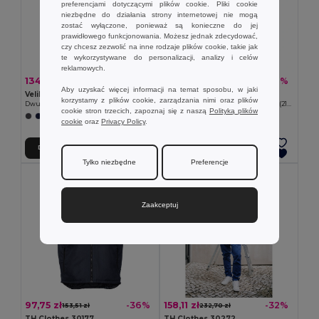
preferencjami dotyczącymi plików cookie. Pliki cookie
niezbędne do działania strony internetowej nie mogą
zostać wyłączone, ponieważ są konieczne do jej
prawidłowego funkcjonowania. Możesz jednak zdecydować,
czy chcesz zezwolić na inne rodzaje plików cookie, takie jak
te wykorzystywane do personalizacji, analizy i celów
reklamowych.
134,63 zł
119,70 zł
-43%
-36%
235,37 zł
187,40 zł
Aby uzyskać więcej informacji na temat sposobu, w jaki
Velilla 36021
Velilla 36052
korzystamy z plików cookie, zarządzania nimi oraz plików
Dwukolorowe, elastyczne spodnie z wieloma kieszeniami (240 g/m²), z bawełny (46%), EME (38%) i poliestru (16%)
Dwukolorowe spodnie z diagonalu (210 g/m²), z podszewką, z wieloma kieszeniami, z bawełny (20%) i poliestru (80%)
cookie stron trzecich, zapoznaj się z naszą
Polityką plików
+1 kolory
+6 kolory
cookie
oraz
Privacy Policy
.
Dodaj Do Koszyka
Dodaj Do Koszyka
Tylko niezbędne
Preferencje
Zaakceptuj
97,75 zł
158,11 zł
-36%
-32%
153,51 zł
232,70 zł
TH Clothes 30177
TH Clothes 30272