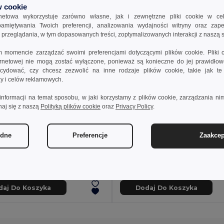
 cookie
rnetowa wykorzystuje zarówno własne, jak i zewnętrzne pliki cookie w ce
apamiętywania Twoich preferencji, analizowania wydajności witryny oraz zap
rzeglądania, w tym dopasowanych treści, zoptymalizowanych interakcji z naszą s
momencie zarządzać swoimi preferencjami dotyczącymi plików cookie. Pliki 
ternetowej nie mogą zostać wyłączone, ponieważ są konieczne do jej prawidło
ydować, czy chcesz zezwolić na inne rodzaje plików cookie, takie jak t
izy i celów reklamowych.
informacji na temat sposobu, w jaki korzystamy z plików cookie, zarządzania nim
naj się z naszą
Polityką plików cookie
oraz
Privacy Policy
.
 zł
69,59 zł
128,13 zł
-32%
114,42 zł
ędne
Preferencje
Zaakcep
othes 30259
TH Clothes 30165
Damska bluza polarowa o wysokiej gęstości wykonana z poliestru
+2 kolory
+4 kolory
daj Do Koszyka
Dodaj Do Koszyka