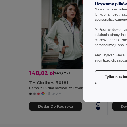
Używamy plików
Nasza strona inte
funkcjonalności, z
spersonalizowanego p
Możesz w dowolnym 
działania strony in
Możesz jednak zdec
personalizacji, anal
Aby uzyskać więcej 
stron trzecich, zapoz
148,02 zł
87,06
243,27 zł
-39%
Tylko niezb
TH Clothes 30181
TH Cl
Damska kurtka softshell taliowana
+6 kolory
Dodaj Do Koszyka
Do