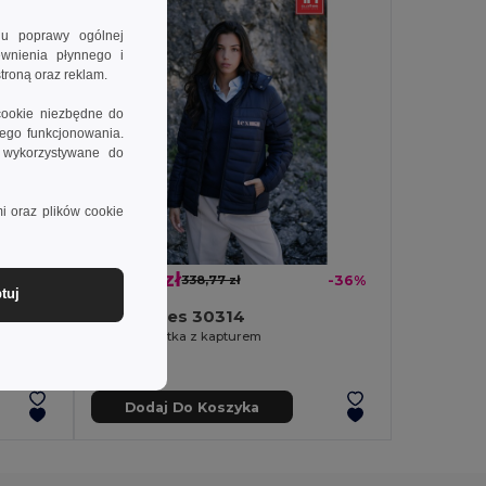
lu poprawy ogólnej
ewnienia płynnego i
troną oraz reklam.
cookie niezbędne do
wego funkcjonowania.
e wykorzystywane do
i oraz plików cookie
215,76 zł
-39%
338,77 zł
-36%
tuj
TH Clothes 30314
Damska bluza polarowa z poliestrowym taliowana
Damska kurtka z kapturem
Dodaj Do Koszyka