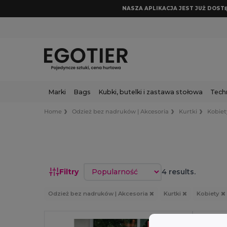
NASZA APLIKACJA JEST JUŻ DOSTĘP
Marki
Bags
Kubki, butelki i zastawa stołowa
Tech
Home
Odzież bez nadruków | Akcesoria
Kurtki
Kobiet
Sortuj według
Filtry
4 results.
Odzież bez nadruków | Akcesoria
Kurtki
Kobiety