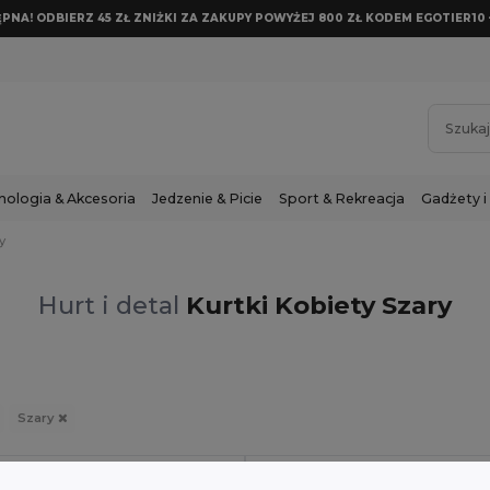
NA! ODBIERZ 45 ZŁ ZNIŻKI ZA ZAKUPY POWYŻEJ 800 ZŁ KODEM EGOTIER10 
nologia & Akcesoria
Jedzenie & Picie
Sport & Rekreacja
Gadżety i
y
Hurt i detal
Kurtki Kobiety Szary
Szary