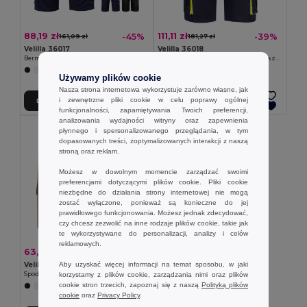
88,19 zł
111,11 zł
-45%
-39%
161,09 zł
181,27 zł
Velilla 36017
Velilla 36018
Bermudy z wieloma kieszeniami (200 g/m²), z bawełny (35%) i poliestru (65%)
Elastyczne bermudy z wieloma kieszeniami (240 g/m²), z bawełny (46%), EME (38%) i poliestru (16%)
+3 kolory
+3 kolory
Używamy plików cookie
Nasza strona internetowa wykorzystuje zarówno własne, jak
i zewnętrzne pliki cookie w celu poprawy ogólnej
Dodaj Do Koszyka
Dodaj Do Koszyka
funkcjonalności, zapamiętywania Twoich preferencji,
analizowania wydajności witryny oraz zapewnienia
płynnego i spersonalizowanego przeglądania, w tym
dopasowanych treści, zoptymalizowanych interakcji z naszą
stroną oraz reklam.
Możesz w dowolnym momencie zarządzać swoimi
preferencjami dotyczącymi plików cookie. Pliki cookie
niezbędne do działania strony internetowej nie mogą
zostać wyłączone, ponieważ są konieczne do jej
prawidłowego funkcjonowania. Możesz jednak zdecydować,
czy chcesz zezwolić na inne rodzaje plików cookie, takie jak
te wykorzystywane do personalizacji, analizy i celów
reklamowych.
63,10 zł
-40%
104,49 zł
Aby uzyskać więcej informacji na temat sposobu, w jaki
Velilla 36115
korzystamy z plików cookie, zarządzania nimi oraz plików
Spodnie diagonalne z wieloma kieszeniami (200 g/m²), z bawełny (35%) i poliestru (65%)
cookie stron trzecich, zapoznaj się z naszą
Polityką plików
+4 kolory
cookie
oraz
Privacy Policy
.