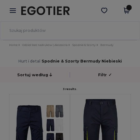
×
Aplikacja Egotier
Pobierz app
Lepsze ceny w aplikacji!
Home
Odzież bez nadruków | Akcesoria
Spodnie & Szorty
Bermudy
Hurt i detal
Spodnie & Szorty Bermudy Niebieski
Sortuj według
Filtr
✓
3 results.