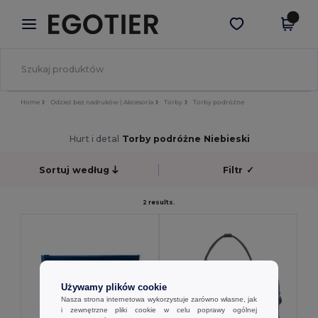
×
Aplikacja Egotier
Pobierz app
Lepsze ceny w aplikacji!
Home
Odzież bez nadruków | Akcesoria
Torby
Torby podróżne
Hurt i detal
Torby podróżne Niebieski
Sortuj według
Filtr
✓
2 results.
Używamy plików cookie
Nasza strona internetowa wykorzystuje zarówno własne, jak
i zewnętrzne pliki cookie w celu poprawy ogólnej