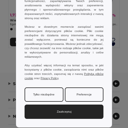
funkcjonalności, zapamiętywania Twoich preferencji,
analizowania wydajności witryny oraz zapewnienia
płynnego i spersonalizowanego przeglądania, w tym
dopasowanych treści, zoptymalizowanych interakcji z naszą
1,73 zł
130,71 zł
-41%
-48%
2,95 zł
253,24 zł
stroną oraz reklam.
Wielofunkcyjna saszetka z przegrodą z EVA
Branve 92521
Egotier 92733
Torba poróżna z 600D kationowego i poliamidowej skóry
Możesz w dowolnym momencie zarządzać swoimi
+1 kolory
preferencjami dotyczącymi plików cookie. Pliki cookie
niezbędne do działania strony internetowej nie mogą
zostać wyłączone, ponieważ są konieczne do jej
Dodaj Do Koszyka
Dodaj Do Koszyka
prawidłowego funkcjonowania. Możesz jednak zdecydować,
czy chcesz zezwolić na inne rodzaje plików cookie, takie jak
te wykorzystywane do personalizacji, analizy i celów
Wyświetlanie Wszystkich Produktów.
reklamowych.
Aby uzyskać więcej informacji na temat sposobu, w jaki
korzystamy z plików cookie, zarządzania nimi oraz plików
cookie stron trzecich, zapoznaj się z naszą
Polityką plików
cookie
oraz
Privacy Policy
.
Skontaktuj się z nami
Tylko niezbędne
Preferencje
Pozwól nam pomóc
Zaakceptuj
Nasza firma