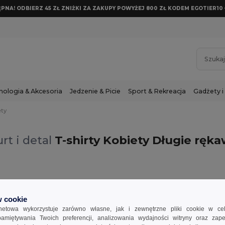
NA! ODBIERZ 45 ZŁ ZNIŻKI ZA ZAKUPY POWYŻEJ 800 ZŁ KODEM EGOTIER10 
nologia & Akcesoria
Jedzenie & Picie
Sport & Rekreacja
Gadżety i
ety
rt i detal
T-shirty Kobiety Długie ręk
y
Rękawy : Długie rękawy
 cookie
rnetowa wykorzystuje zarówno własne, jak i zewnętrzne pliki cookie w ce
apamiętywania Twoich preferencji, analizowania wydajności witryny oraz zap