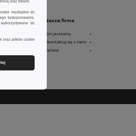
troną oraz reklam.
cookie niezbędne do
wego funkcjonowania.
am pomóc
Nasza firma
e wykorzystywane do
mocy (FAQ)
Kim jesteśmy
i oraz plików cookie
we
Skontaktuj się z nami
lamacje
Kariera
awy
tuj