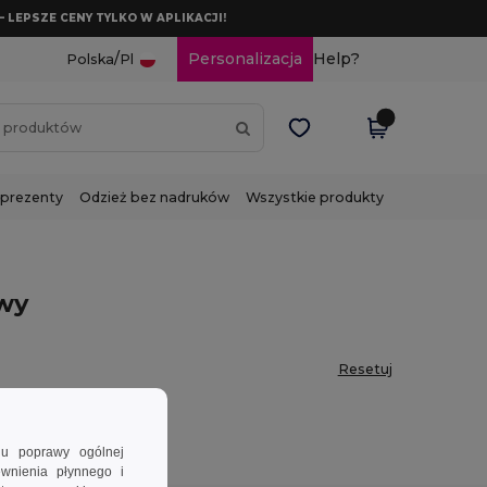
– LEPSZE CENY TYLKO W APLIKACJI!
/
Personalizacja
Help?
Polska
Pl
 prezenty
Odzież bez nadruków
Wszystkie produkty
awy
Resetuj
lu poprawy ogólnej
ewnienia płynnego i