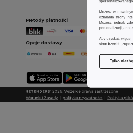
spersonalizowanego p
Możesz w dowolnym 
działania strony in
Metody płatności
Możesz jednak zdec
personalizacji, anal
Aby uzyskać więcej 
Opcje dostawy
stron trzecich, zapoz
Tylko niezb
2026. Wszelkie prawa zastrzeżone
Warunki i Zasady
|
polityka prywatności
|
Polityka plik