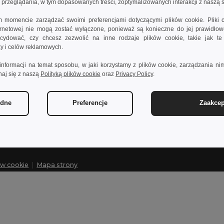
rzeglądania, w tym dopasowanych treści, zoptymalizowanych interakcji z naszą s
momencie zarządzać swoimi preferencjami dotyczącymi plików cookie. Pliki 
ternetowej nie mogą zostać wyłączone, ponieważ są konieczne do jej prawidło
Skontaktuj się z nami
Pozwól n
ydować, czy chcesz zezwolić na inne rodzaje plików cookie, takie jak t
izy i celów reklamowych.
Obsługa Klienta
Centrum po
informacji na temat sposobu, w jaki korzystamy z plików cookie, zarządzania nim
customerservice@egotier.pl
Ceny Hurto
naj się z naszą
Polityką plików cookie
oraz
Privacy Policy
.
Zwroty i rek
Sprzedaż
sales@egotier.pl
Opcje dost
ędne
Preferencje
Zaakcep
ów cookie
|
Mapa strony