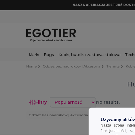
NASZA APLIKACJA JEST JUŻ DOSTĘP
Marki
Bags
Kubki, butelki i zastawa stołowa
Tech
Home
Odzież bez nadruków | Akcesoria
T-shirty
Kobi
Hu
Sortuj według
Filtry
No results.
Odzież bez nadruków | Akcesoria
T-shirty
Kobiet
Używamy plików
Nasza strona inte
funkcjonalności, z