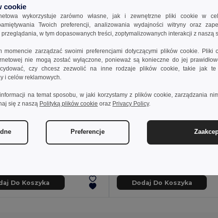
 cookie
rnetowa wykorzystuje zarówno własne, jak i zewnętrzne pliki cookie w ce
apamiętywania Twoich preferencji, analizowania wydajności witryny oraz zap
rzeglądania, w tym dopasowanych treści, zoptymalizowanych interakcji z naszą s
momencie zarządzać swoimi preferencjami dotyczącymi plików cookie. Pliki 
ternetowej nie mogą zostać wyłączone, ponieważ są konieczne do jej prawidło
ydować, czy chcesz zezwolić na inne rodzaje plików cookie, takie jak t
izy i celów reklamowych.
informacji na temat sposobu, w jaki korzystamy z plików cookie, zarządzania nim
naj się z naszą
Polityką plików cookie
oraz
Privacy Policy
.
 zł
14,32 zł
27,03 zł
-33%
20,01 zł
ędne
Preferencje
Zaakcep
thes 30171
TH Clothes 30275
 t-shirt
+11 kolory
+6 kolory
daj Do Koszyka
Dodaj Do Koszyka