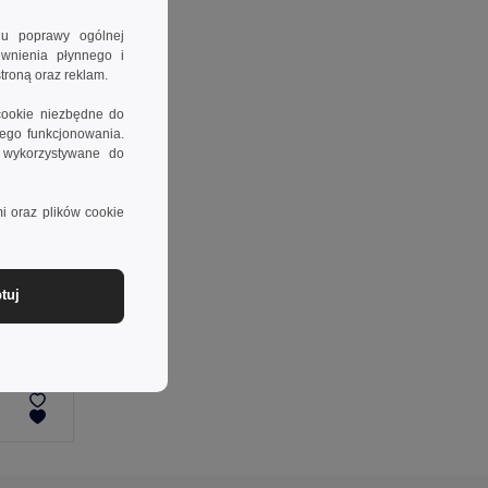
lu poprawy ogólnej
ewnienia płynnego i
troną oraz reklam.
cookie niezbędne do
wego funkcjonowania.
e wykorzystywane do
i oraz plików cookie
-28%
tuj
T-shirt poliestrowy z krótkim rękawem dla dzieci