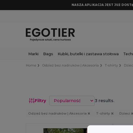
NASZA APLIKACJA JEST JUŻ DOSTĘP
Marki
Bags
Kubki, butelki i zastawa stołowa
Tech
Home
Odzież bez nadruków | Akcesoria
T-shirty
Dziec
Sortuj według
Filtry
3 results.
Odzież bez nadruków | Akcesoria
T-shirty
Dzieci