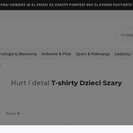
NA! ODBIERZ 45 ZŁ ZNIŻKI ZA ZAKUPY POWYŻEJ 800 ZŁ KODEM EGOTIER10 
nologia & Akcesoria
Jedzenie & Picie
Sport & Rekreacja
Gadżety i
i
Hurt i detal
T-shirty Dzieci Szary
Szary