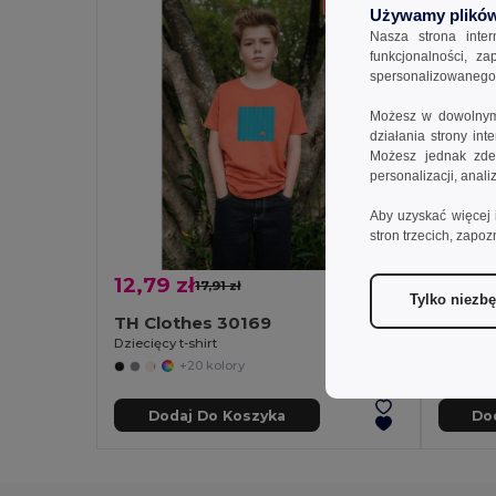
Używamy plików
Nasza strona inte
funkcjonalności, z
spersonalizowanego p
Możesz w dowolnym 
działania strony in
Możesz jednak zdec
personalizacji, anal
Aby uzyskać więcej 
stron trzecich, zapoz
12,79 zł
18,07
17,91 zł
-29%
Tylko niezb
TH Clothes 30169
TH Clo
Dziecięcy t-shirt
Dziecięcy
+20 kolory
Dodaj Do Koszyka
Do