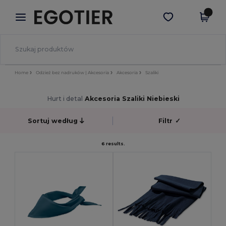
×
Aplikacja Egotier
Pobierz app
Lepsze ceny w aplikacji!
Home
Odzież bez nadruków | Akcesoria
Akcesoria
Szaliki
Hurt i detal
Akcesoria Szaliki Niebieski
Sortuj według
Filtr
✓
6 results.