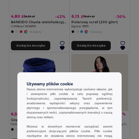
4,80 zł
6,13 zł
-43%
-36%
8,35 zł
9,64 zł
BANDIDO Chusta wielofunkcyjna
Polarowy scraf (200 g/m²)
GiftRetail MO6876
Egotier 99011
+6 kolory
+3 kolory
Dodaj Do Koszyka
Dodaj Do Koszyka
Używamy plików cookie
Nasza strona internetowa wykorzystuje zarówno własne, jak
i zewnętrzne pliki cookie w celu poprawy ogólnej
funkcjonalności, zapamiętywania Twoich preferencji,
analizowania wydajności witryny oraz zapewnienia
płynnego i spersonalizowanego przeglądania, w tym
dopasowanych treści, zoptymalizowanych interakcji z naszą
6,50 zł
16,58 zł
-5%
-28%
6,82 zł
23,12 zł
stroną oraz reklam.
Goya 50604
Goya 50051
Ocieplacz na szyję z poliestru RPET
Szalik z 100% zrecyklowanej bawełny GRETA
Możesz w dowolnym momencie zarządzać swoimi
preferencjami dotyczącymi plików cookie. Pliki cookie
niezbędne do działania strony internetowej nie mogą