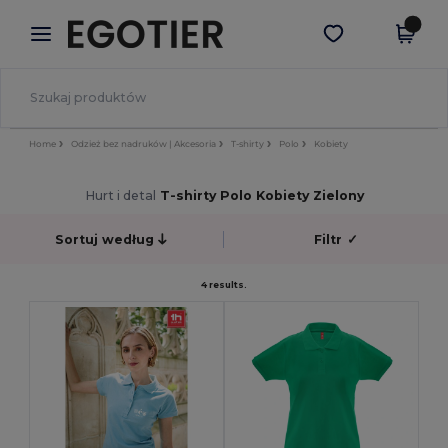
×
Aplikacja Egotier
Pobierz app
Lepsze ceny w aplikacji!
Home
Odzież bez nadruków | Akcesoria
T-shirty
Polo
Kobiety
Hurt i detal
T-shirty Polo Kobiety Zielony
Sortuj według
Filtr
✓
4 results.