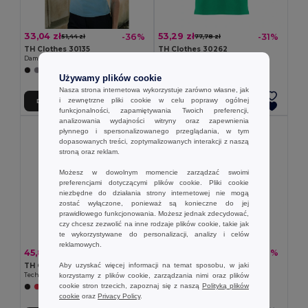
33,04 zł
53,29 zł
-36%
-31%
51,44 zł
77,78 zł
TH Clothes 30135
TH Clothes 30262
Damski polo t-shirt
Damska koszulka polo
+19 kolory
+8 kolory
Używamy plików cookie
Nasza strona internetowa wykorzystuje zarówno własne, jak
i zewnętrzne pliki cookie w celu poprawy ogólnej
Dodaj Do Koszyka
Dodaj Do Koszyka
funkcjonalności, zapamiętywania Twoich preferencji,
analizowania wydajności witryny oraz zapewnienia
płynnego i spersonalizowanego przeglądania, w tym
dopasowanych treści, zoptymalizowanych interakcji z naszą
stroną oraz reklam.
Możesz w dowolnym momencie zarządzać swoimi
preferencjami dotyczącymi plików cookie. Pliki cookie
niezbędne do działania strony internetowej nie mogą
zostać wyłączone, ponieważ są konieczne do jej
prawidłowego funkcjonowania. Możesz jednak zdecydować,
czy chcesz zezwolić na inne rodzaje plików cookie, takie jak
te wykorzystywane do personalizacji, analizy i celów
reklamowych.
45,87 zł
44,42 zł
-41%
-36%
78,07 zł
69,11 zł
Aby uzyskać więcej informacji na temat sposobu, w jaki
TH Clothes 30292
TH Clothes 30264
korzystamy z plików cookie, zarządzania nimi oraz plików
Techniczna koszulka polo dla kobiet
Damska koszulka polo
cookie stron trzecich, zapoznaj się z naszą
Polityką plików
+2 kolory
+5 kolory
cookie
oraz
Privacy Policy
.