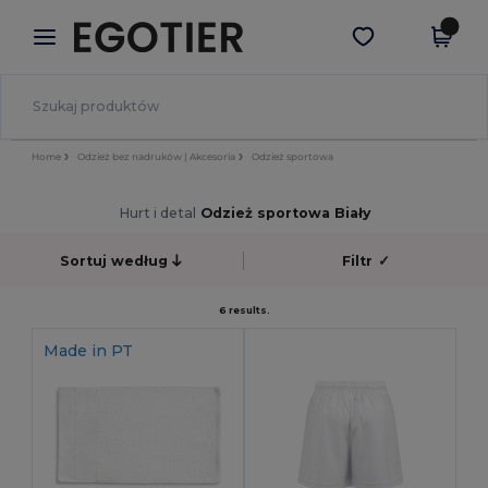
×
Aplikacja Egotier
Pobierz app
Lepsze ceny w aplikacji!
Home
Odzież bez nadruków | Akcesoria
Odzież sportowa
Hurt i detal
Odzież sportowa Biały
Sortuj według
Filtr
✓
6 results.
Made in
PT