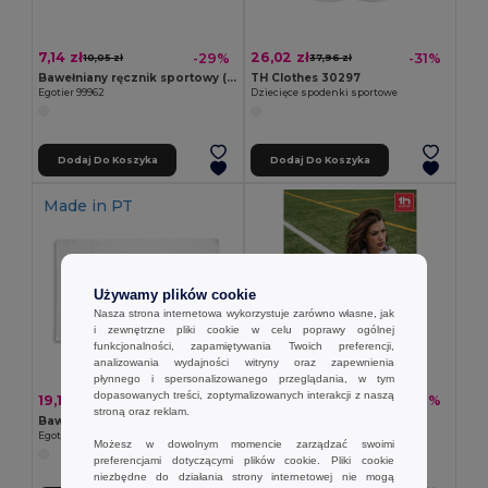
7,14 zł
26,02 zł
-29%
-31%
10,05 zł
37,96 zł
Bawełniany ręcznik sportowy (380 g/m²)
TH Clothes 30297
Egotier 99962
Dziecięce spodenki sportowe
Dodaj Do Koszyka
Dodaj Do Koszyka
Made in
PT
Używamy plików cookie
Nasza strona internetowa wykorzystuje zarówno własne, jak
i zewnętrzne pliki cookie w celu poprawy ogólnej
funkcjonalności, zapamiętywania Twoich preferencji,
analizowania wydajności witryny oraz zapewnienia
płynnego i spersonalizowanego przeglądania, w tym
dopasowanych treści, zoptymalizowanych interakcji z naszą
19,16 zł
22,79 zł
-36%
-36%
30,06 zł
35,62 zł
stroną oraz reklam.
Bawełniany ręcznik sportowy (380 g/m²)
TH Clothes 30304
Egotier 99963
Skarpety sportowe do połowy łydki
Możesz w dowolnym momencie zarządzać swoimi
preferencjami dotyczącymi plików cookie. Pliki cookie
niezbędne do działania strony internetowej nie mogą