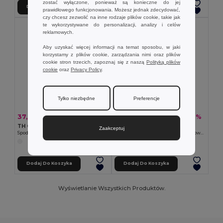
zostać wyłączone, ponieważ są konieczne do jej
Dodaj Do Koszyka
Dodaj Do Koszyka
prawidłowego funkcjonowania. Możesz jednak zdecydować,
czy chcesz zezwolić na inne rodzaje plików cookie, takie jak
te wykorzystywane do personalizacji, analizy i celów
reklamowych.
Aby uzyskać więcej informacji na temat sposobu, w jaki
korzystamy z plików cookie, zarządzania nimi oraz plików
cookie stron trzecich, zapoznaj się z naszą
Polityką plików
cookie
oraz
Privacy Policy
.
Tylko niezbędne
Preferencje
37,80 zł
18,56 zł
-41%
-36%
64,35 zł
29,01 zł
TH Clothes 30299
TH Clothes 30306
Zaakceptuj
Spodenki sportowe dla dorosłych
Dziecięce skarpety sportowe do połowy łydki
Dodaj Do Koszyka
Dodaj Do Koszyka
Wyświetlanie Wszystkich Produktów.