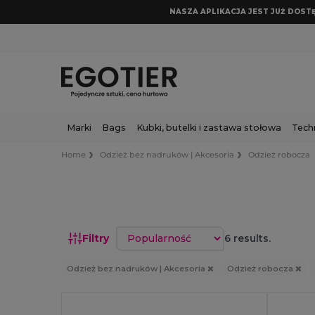
NASZA APLIKACJA JEST JUŻ DOSTĘP
Marki
Bags
Kubki, butelki i zastawa stołowa
Tech
Home
Odzież bez nadruków | Akcesoria
Odzież robocza
Sortuj według
Filtry
6 results.
Odzież bez nadruków | Akcesoria
Odzież robocza