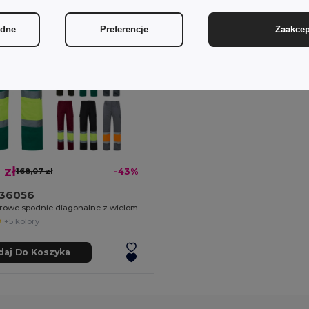
ędne
Preferencje
Zaakcep
 zł
168,07 zł
-43%
a 36056
Dwukolorowe spodnie diagonalne z wieloma kieszeniami (210 g/m²), z bawełny (20%) i poliestru (80%)
+5 kolory
daj Do Koszyka