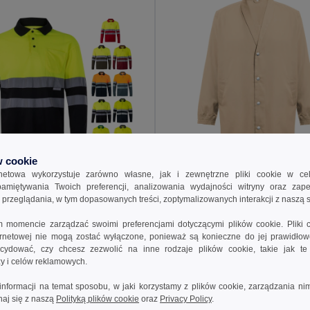
 cookie
rnetowa wykorzystuje zarówno własne, jak i zewnętrzne pliki cookie w ce
 zł
54,59 zł
124,50 zł
-45%
88,92 zł
apamiętywania Twoich preferencji, analizowania wydajności witryny oraz zap
rzeglądania, w tym dopasowanych treści, zoptymalizowanych interakcji z naszą s
a 36067
Dwukolorowa koszulka polo w ptasie oczy (160 g/m²) z długimi rękawami, z poliestru (100%)
Egotier 30249
momencie zarządzać swoimi preferencjami dotyczącymi plików cookie. Pliki 
+6 kolory
ternetowej nie mogą zostać wyłączone, ponieważ są konieczne do jej prawidło
ydować, czy chcesz zezwolić na inne rodzaje plików cookie, takie jak t
daj Do Koszyka
Dodaj Do Koszyka
izy i celów reklamowych.
informacji na temat sposobu, w jaki korzystamy z plików cookie, zarządzania nim
naj się z naszą
Polityką plików cookie
oraz
Privacy Policy
.