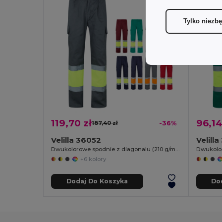
Tylko niezb
119,70 zł
96,14
187,40 zł
-36%
Velilla 36052
Velill
Dwukolorowe spodnie z diagonalu (210 g/m²), z podszewką, z wieloma kieszeniami, z bawełny (20%) i poliestru (80%)
+6 kolory
Dodaj Do Koszyka
Do