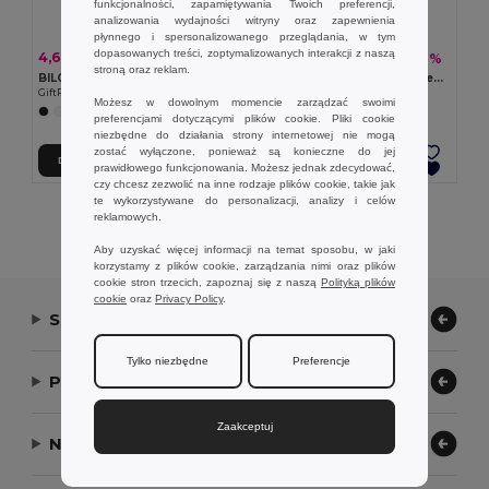
funkcjonalności, zapamiętywania Twoich preferencji,
analizowania wydajności witryny oraz zapewnienia
płynnego i spersonalizowanego przeglądania, w tym
dopasowanych treści, zoptymalizowanych interakcji z naszą
4,60 zł
11,98 zł
-41%
-42%
7,79 zł
20,54 zł
stroną oraz reklam.
BILGOLA Kapelusz plażowy 160 gr/m²
MONTI kapelusz przeciwłoneczny
GiftRetail KC1350
GiftRetail MO2261
Możesz w dowolnym momencie zarządzać swoimi
+3 kolory
+4 kolory
preferencjami dotyczącymi plików cookie. Pliki cookie
niezbędne do działania strony internetowej nie mogą
zostać wyłączone, ponieważ są konieczne do jej
Dodaj Do Koszyka
Dodaj Do Koszyka
prawidłowego funkcjonowania. Możesz jednak zdecydować,
czy chcesz zezwolić na inne rodzaje plików cookie, takie jak
te wykorzystywane do personalizacji, analizy i celów
Wyświetlanie Wszystkich Produktów.
reklamowych.
Aby uzyskać więcej informacji na temat sposobu, w jaki
korzystamy z plików cookie, zarządzania nimi oraz plików
cookie stron trzecich, zapoznaj się z naszą
Polityką plików
cookie
oraz
Privacy Policy
.
Skontaktuj się z nami
Tylko niezbędne
Preferencje
Pozwól nam pomóc
Zaakceptuj
Nasza firma