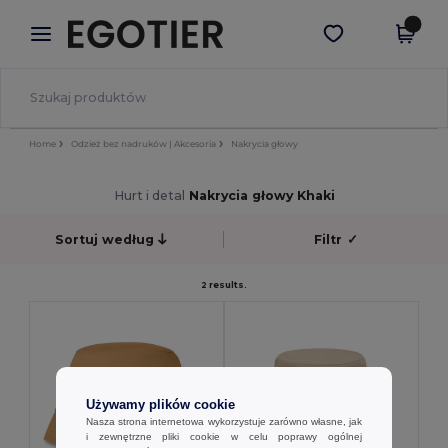
×
Aplikacja Egotier
Pobierz app
Lepsze ceny w aplikacji!
Home
Odzież bez nadruków | Akcesoria
Nakrycia głowy
Hurt i detal
Nakrycia głowy Khaki
Sortuj według
Filtr
✓
2 results.
Używamy plików cookie
Nasza strona internetowa wykorzystuje zarówno własne, jak
i zewnętrzne pliki cookie w celu poprawy ogólnej