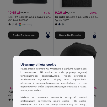
10,45 zł
9,28 zł
-50%
-29%
20,94 zł
13,03 zł
LIGHTY Bawełniana czapka unisex
Czapka unisex z poliestru pochodzącego (100% rPET)
GiftRetail MO6645
Egotier 99039
+8 kolory
Dodaj Do Koszyka
Dodaj Do Koszyka
Używamy plików cookie
Nasza strona internetowa wykorzystuje zarówno własne, jak
i zewnętrzne pliki cookie w celu poprawy ogólnej
funkcjonalności, zapamiętywania Twoich preferencji,
analizowania wydajności witryny oraz zapewnienia
płynnego i spersonalizowanego przeglądania, w tym
dopasowanych treści, zoptymalizowanych interakcji z naszą
16,22 zł
7,46 zł
-42%
-19%
28,12 zł
9,24 zł
stroną oraz reklam.
CAPNIT Czapka unisex poliester RPET
Goya 53543
GiftRetail MO2359
Czapka zimowa z poliestru, ultra-miękka wewnątrz IVALO
Możesz w dowolnym momencie zarządzać swoimi
+1 kolory
preferencjami dotyczącymi plików cookie. Pliki cookie
niezbędne do działania strony internetowej nie mogą