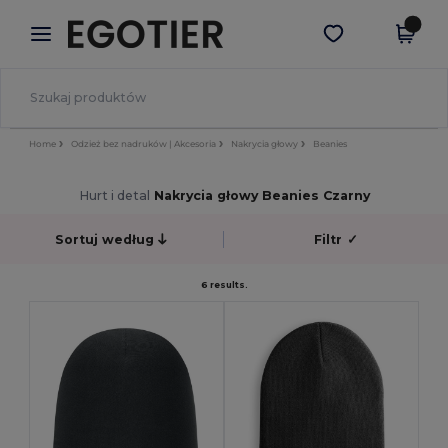
×
Aplikacja Egotier
Pobierz app
Lepsze ceny w aplikacji!
Home
Odzież bez nadruków | Akcesoria
Nakrycia głowy
Beanies
Hurt i detal
Nakrycia głowy Beanies Czarny
Sortuj według
Filtr
✓
6 results.