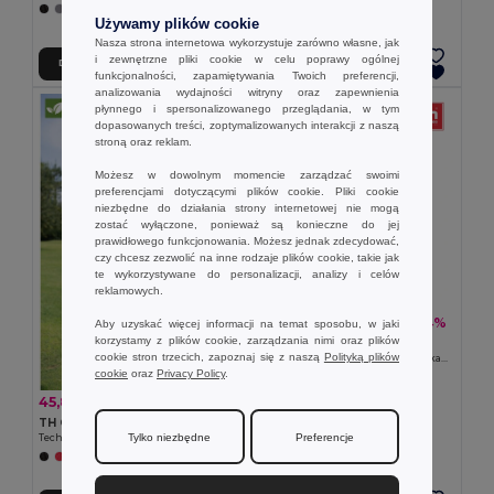
+3 kolory
Używamy plików cookie
Nasza strona internetowa wykorzystuje zarówno własne, jak
i zewnętrzne pliki cookie w celu poprawy ogólnej
Dodaj Do Koszyka
Dodaj Do Koszyka
funkcjonalności, zapamiętywania Twoich preferencji,
analizowania wydajności witryny oraz zapewnienia
płynnego i spersonalizowanego przeglądania, w tym
dopasowanych treści, zoptymalizowanych interakcji z naszą
stroną oraz reklam.
Możesz w dowolnym momencie zarządzać swoimi
preferencjami dotyczącymi plików cookie. Pliki cookie
niezbędne do działania strony internetowej nie mogą
zostać wyłączone, ponieważ są konieczne do jej
prawidłowego funkcjonowania. Możesz jednak zdecydować,
czy chcesz zezwolić na inne rodzaje plików cookie, takie jak
te wykorzystywane do personalizacji, analizy i celów
reklamowych.
49,30 zł
-34%
74,96 zł
Aby uzyskać więcej informacji na temat sposobu, w jaki
korzystamy z plików cookie, zarządzania nimi oraz plików
TH Clothes 30144
cookie stron trzecich, zapoznaj się z naszą
Polityką plików
Damska koszulka polo z długim rękawem z bawełny zgrzebnej
cookie
oraz
Privacy Policy
.
45,87 zł
-41%
78,07 zł
TH Clothes 30292
Tylko niezbędne
Preferencje
Techniczna koszulka polo dla kobiet
+2 kolory