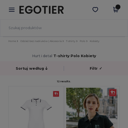
×
Aplikacja Egotier
Pobierz app
Lepsze ceny w aplikacji!
Home
Odzież bez nadruków | Akcesoria
T-shirty
Polo
Kobiety
Hurt i detal
T-shirty Polo Kobiety
Sortuj według
Filtr
✓
12 results.