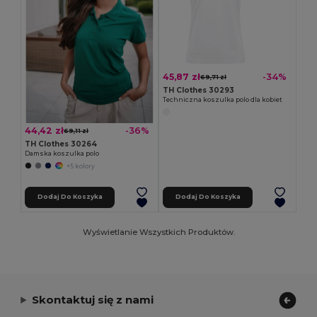
45,87 zł
-34%
69,71 zł
TH Clothes 30293
Techniczna koszulka polo dla kobiet
44,42 zł
-36%
69,11 zł
TH Clothes 30264
Damska koszulka polo
+5 kolory
Dodaj Do Koszyka
Dodaj Do Koszyka
Wyświetlanie Wszystkich Produktów.
Skontaktuj się z nami