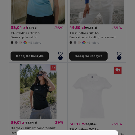
33,04 zł
49,50 zł
-36%
-39%
51,44 zł
80,65 zł
TH Clothes 30135
TH Clothes 30145
Damski polo t-shirt
Damski t-shirt z długim rękawem
+19 kolory
+5 kolory
Dodaj Do Koszyka
Dodaj Do Koszyka
39,01 zł
-39%
63,54 zł
30,82 zł
-39%
50,31 zł
Damski slim fit polo t-shirt
TH Clothes 30134
Egotier 30139
Damskie polo z krótkim rękawem taliowane z bawełny zgrzebnej