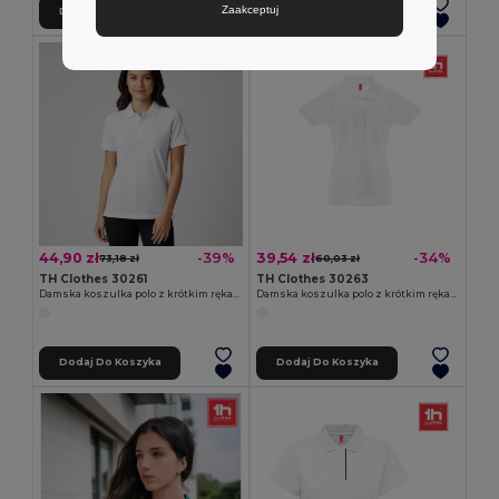
Zaakceptuj
Dodaj Do Koszyka
Dodaj Do Koszyka
44,90 zł
39,54 zł
-39%
-34%
73,18 zł
60,03 zł
TH Clothes 30261
TH Clothes 30263
Damska koszulka polo z krótkim rękawem z bawełny zgrzebnej
Damska koszulka polo z krótkim rękawem
Dodaj Do Koszyka
Dodaj Do Koszyka