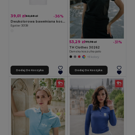
39,01 zł
-36%
60,68 zł
Dwukolorowa bawełniana koszulka polo dla kobiet
Egotier 30138
53,29 zł
-31%
77,78 zł
TH Clothes 30262
Damska koszulka polo
+8 kolory
Dodaj Do Koszyka
Dodaj Do Koszyka