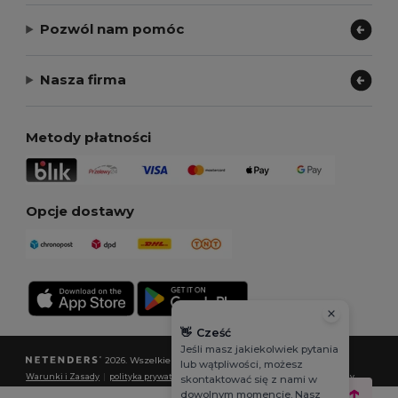
Pozwól nam pomóc
Nasza firma
Metody płatności
Opcje dostawy
👋
Cześć
Jeśli masz jakiekolwiek pytania
2026. Wszelkie prawa zastrzeżone
lub wątpliwości, możesz
Warunki i Zasady
|
polityka prywatności
|
Polityka plików cookie
|
Mapa strony
skontaktować się z nami w
dowolnym momencie. Nasz