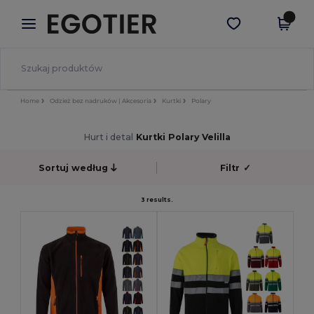
×
Aplikacja Egotier
Pobierz app
Lepsze ceny w aplikacji!
Home
Odzież bez nadruków | Akcesoria
Kurtki
Polary
Hurt i detal
Kurtki Polary Velilla
Sortuj według
Filtr
✓
3 results.