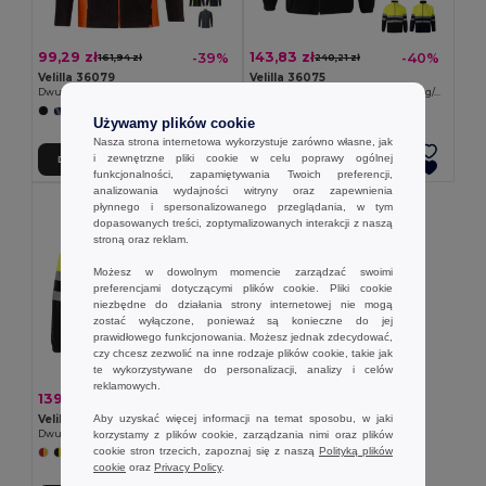
99,29 zł
143,83 zł
-39%
-40%
161,94 zł
240,21 zł
Velilla 36079
Velilla 36075
Dwukolorowa kurtka polarowa (220 g/m²) z poliestru (100%)
Dwukolorowa kurtka polarowa (280 g/m²), poliester (100%)
+12 kolory
+6 kolory
Używamy plików cookie
Nasza strona internetowa wykorzystuje zarówno własne, jak
i zewnętrzne pliki cookie w celu poprawy ogólnej
Dodaj Do Koszyka
Dodaj Do Koszyka
funkcjonalności, zapamiętywania Twoich preferencji,
analizowania wydajności witryny oraz zapewnienia
płynnego i spersonalizowanego przeglądania, w tym
dopasowanych treści, zoptymalizowanych interakcji z naszą
stroną oraz reklam.
Możesz w dowolnym momencie zarządzać swoimi
preferencjami dotyczącymi plików cookie. Pliki cookie
niezbędne do działania strony internetowej nie mogą
zostać wyłączone, ponieważ są konieczne do jej
prawidłowego funkcjonowania. Możesz jednak zdecydować,
czy chcesz zezwolić na inne rodzaje plików cookie, takie jak
te wykorzystywane do personalizacji, analizy i celów
reklamowych.
139,11 zł
-40%
232,26 zł
Aby uzyskać więcej informacji na temat sposobu, w jaki
Velilla 36073
korzystamy z plików cookie, zarządzania nimi oraz plików
Dwukolorowa kurtka polarowa (280 g/m²), poliester (100%)
cookie stron trzecich, zapoznaj się z naszą
Polityką plików
+6 kolory
cookie
oraz
Privacy Policy
.