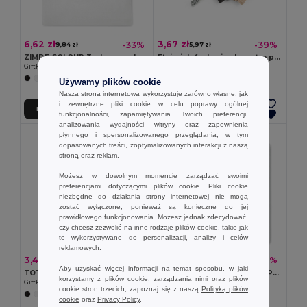
6,62 zł
3,67 zł
-33%
-39%
9,84 zł
5,97 zł
ZIMDE COLOUR Torba na zakupy z bawełny org
Etui wielofunkcyjna bawełnę pochodzącą (70% rPET) z poliester z recyklingu (30%) (140 g/m²)
GiftRetail MO6189
Egotier 92077
+7 kolory
Używamy plików cookie
Nasza strona internetowa wykorzystuje zarówno własne, jak
i zewnętrzne pliki cookie w celu poprawy ogólnej
Dodaj Do Koszyka
Dodaj Do Koszyka
funkcjonalności, zapamiętywania Twoich preferencji,
analizowania wydajności witryny oraz zapewnienia
płynnego i spersonalizowanego przeglądania, w tym
dopasowanych treści, zoptymalizowanych interakcji z naszą
stroną oraz reklam.
Możesz w dowolnym momencie zarządzać swoimi
preferencjami dotyczącymi plików cookie. Pliki cookie
niezbędne do działania strony internetowej nie mogą
zostać wyłączone, ponieważ są konieczne do jej
prawidłowego funkcjonowania. Możesz jednak zdecydować,
czy chcesz zezwolić na inne rodzaje plików cookie, takie jak
te wykorzystywane do personalizacji, analizy i celów
reklamowych.
3,47 zł
3,23 zł
-57%
-43%
8,11 zł
5,65 zł
Aby uzyskać więcej informacji na temat sposobu, w jaki
TOTEPET Torba na zakupy z RPET
KAIMANI Torba z włókniny RPET
korzystamy z plików cookie, zarządzania nimi oraz plików
GiftRetail MO9441
GiftRetail MO2194
cookie stron trzecich, zapoznaj się z naszą
Polityką plików
+2 kolory
cookie
oraz
Privacy Policy
.