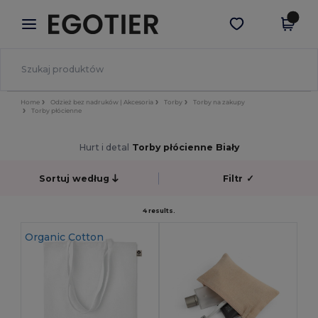
×
Aplikacja Egotier
Pobierz app
Lepsze ceny w aplikacji!
Home
Odzież bez nadruków | Akcesoria
Torby
Torby na zakupy
Torby płócienne
Hurt i detal
Torby płócienne Biały
Sortuj według
Filtr
✓
4 results.
Organic Cotton