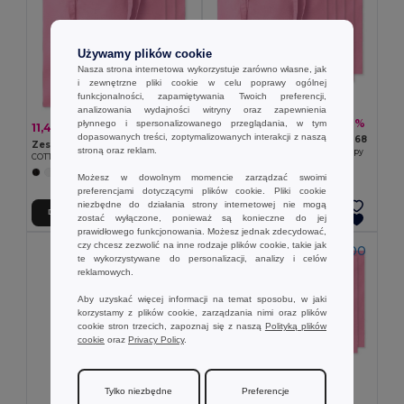
Używamy plików cookie
Nasza strona internetowa wykorzystuje zarówno własne, jak
i zewnętrzne pliki cookie w celu poprawy ogólnej
funkcjonalności, zapamiętywania Twoich preferencji,
analizowania wydajności witryny oraz zapewnienia
18,15 zł
-42%
płynnego i spersonalizowanego przeglądania, w tym
31,47 zł
11,49 zł
-39%
18,88 zł
dopasowanych treści, zoptymalizowanych interakcji z naszą
Zestaw 5 szt. GiftRetail MO9268
Zestaw 3 szt. GiftRetail MO9268
stroną oraz reklam.
COTTONEL COLOUR + Torba na zakupy
COTTONEL COLOUR + Torba na zakupy
+20 kolory
+20 kolory
Możesz w dowolnym momencie zarządzać swoimi
preferencjami dotyczącymi plików cookie. Pliki cookie
niezbędne do działania strony internetowej nie mogą
Dodaj Do Koszyka
Dodaj Do Koszyka
zostać wyłączone, ponieważ są konieczne do jej
prawidłowego funkcjonowania. Możesz jednak zdecydować,
czy chcesz zezwolić na inne rodzaje plików cookie, takie jak
MINIMALNA ILOŚĆ.: 100
te wykorzystywane do personalizacji, analizy i celów
reklamowych.
Aby uzyskać więcej informacji na temat sposobu, w jaki
korzystamy z plików cookie, zarządzania nimi oraz plików
cookie stron trzecich, zapoznaj się z naszą
Polityką plików
cookie
oraz
Privacy Policy
.
Tylko niezbędne
Preferencje