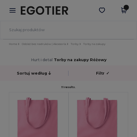
×
Aplikacja Egotier
Pobierz app
Lepsze ceny w aplikacji!
Home
Odzież bez nadruków | Akcesoria
Torby
Torby na zakupy
Hurt i detal
Torby na zakupy Różowy
Sortuj według
Filtr
✓
11 results.