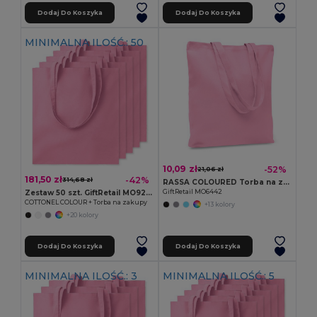
Dodaj Do Koszyka
Dodaj Do Koszyka
MINIMALNA ILOŚĆ.: 50
10,09 zł
-52%
21,06 zł
181,50 zł
-42%
314,68 zł
RASSA COLOURED Torba na zakupy 270 gr/m²
GiftRetail MO6442
Zestaw 50 szt. GiftRetail MO9268
COTTONEL COLOUR + Torba na zakupy
+13 kolory
+20 kolory
Dodaj Do Koszyka
Dodaj Do Koszyka
MINIMALNA ILOŚĆ.: 3
MINIMALNA ILOŚĆ.: 5