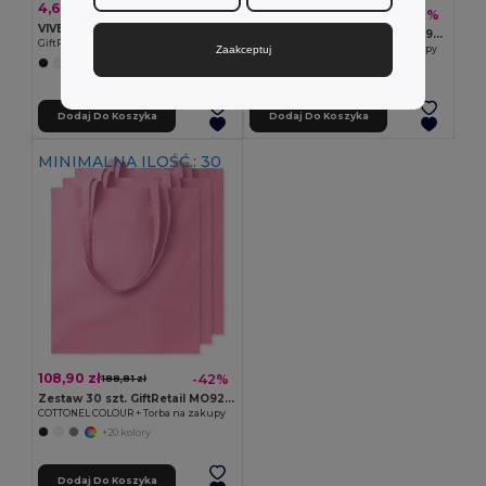
4,64 zł
-43%
8,11 zł
403,00 zł
-36%
629,37 zł
VIVEKA COLOUR Bawełniana torba z recyklingu
Zestaw 100 szt. GiftRetail MO9268
GiftRetail MO2302
Zaakceptuj
COTTONEL COLOUR + Torba na zakupy
+9 kolory
+20 kolory
Dodaj Do Koszyka
Dodaj Do Koszyka
MINIMALNA ILOŚĆ.: 30
108,90 zł
-42%
188,81 zł
Zestaw 30 szt. GiftRetail MO9268
COTTONEL COLOUR + Torba na zakupy
+20 kolory
Dodaj Do Koszyka