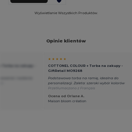
Wyświetlanie Wszystkich Produktów.
Opinie klientów
★ ★ ★ ★ ★
Torba na zakupy -
COTTONEL COLOUR + Torba na zakupy -
GiftRetail MO9268
kowania i rozdania
Podstawowa torba na ramię, idealna do
ch
personalizacji. Zaleta: szeroki wybór kolorów
Przetłumaczono z Français
Ocena od Orlane A.
Maison bloom création