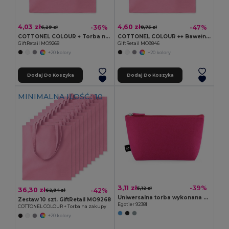
4,03 zł
4,60 zł
-36%
-47%
6,29 zł
8,75 zł
COTTONEL COLOUR + Torba na zakupy
COTTONEL COLOUR ++ Bawełniana torba na zakupy
GiftRetail MO9268
GiftRetail MO9846
+20 kolory
+20 kolory
Dodaj Do Koszyka
Dodaj Do Koszyka
MINIMALNA ILOŚĆ.: 10
3,11 zł
-39%
5,12 zł
36,30 zł
-42%
62,94 zł
Uniwersalna torba wykonana z filcu z recyklingu (100% rPET)
Zestaw 10 szt. GiftRetail MO9268
Egotier 92381
COTTONEL COLOUR + Torba na zakupy
+20 kolory