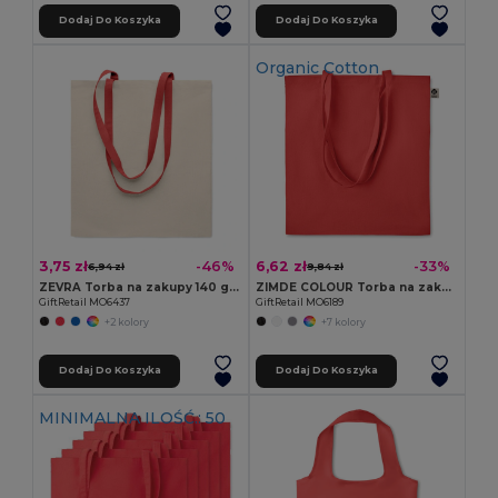
Dodaj Do Koszyka
Dodaj Do Koszyka
Organic Cotton
3,75 zł
6,62 zł
-46%
-33%
6,94 zł
9,84 zł
ZEVRA Torba na zakupy 140 gr/m²
ZIMDE COLOUR Torba na zakupy z bawełny org
GiftRetail MO6437
GiftRetail MO6189
+2 kolory
+7 kolory
Dodaj Do Koszyka
Dodaj Do Koszyka
MINIMALNA ILOŚĆ.: 50