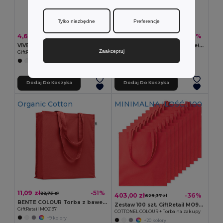
Tylko niezbędne
Preferencje
4,64 zł
4,16 zł
-43%
-62%
8,11 zł
11,01 zł
VIVEKA COLOUR Bawełniana torba z recyklingu
ZOCO COLOUR Torba z bawełny z recyklingu
Zaakceptuj
GiftRetail MO2302
GiftRetail MO6674
+8 kolory
Dodaj Do Koszyka
Dodaj Do Koszyka
Organic Cotton
MINIMALNA ILOŚĆ.: 100
11,09 zł
-51%
22,75 zł
403,00 zł
-36%
629,37 zł
BENTE COLOUR Torba z bawełny organicznej
Zestaw 100 szt. GiftRetail MO9268
GiftRetail MO2197
COTTONEL COLOUR + Torba na zakupy
+9 kolory
+20 kolory