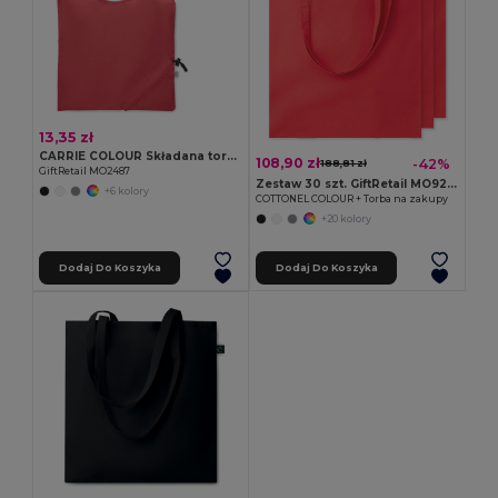
13,35 zł
CARRIE COLOUR Składana torba na zakupy 140 gr/m²
108,90 zł
-42%
188,81 zł
GiftRetail MO2487
Zestaw 30 szt. GiftRetail MO9268
+6 kolory
COTTONEL COLOUR + Torba na zakupy
+20 kolory
Dodaj Do Koszyka
Dodaj Do Koszyka