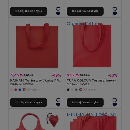
Dodaj Do Koszyka
Dodaj Do Koszyka
Organic Cotton
3,23 zł
9,52 zł
-43%
-63%
5,65 zł
25,54 zł
KAIMANI Torba z włókniny RPET
TURA COLOUR Torba z bawełny organicznej EU
GiftRetail MO2194
GiftRetail MO6851
+2 kolory
+3 kolory
Dodaj Do Koszyka
Dodaj Do Koszyka
MINIMALNA ILOŚĆ.: 30