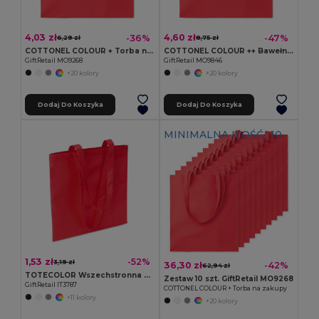
4,03 zł
4,60 zł
-36%
-47%
6,29 zł
8,75 zł
COTTONEL COLOUR + Torba na zakupy
COTTONEL COLOUR ++ Bawełniana torba na zakupy
GiftRetail MO9268
GiftRetail MO9846
+20 kolory
+20 kolory
Dodaj Do Koszyka
Dodaj Do Koszyka
MINIMALNA ILOŚĆ.: 10
1,53 zł
-52%
3,19 zł
36,30 zł
-42%
62,94 zł
TOTECOLOR Wszechstronna Wielokrotnego Użytku Torba na Zakupy i Plażowa
Zestaw 10 szt. GiftRetail MO9268
GiftRetail IT3787
COTTONEL COLOUR + Torba na zakupy
+11 kolory
+20 kolory