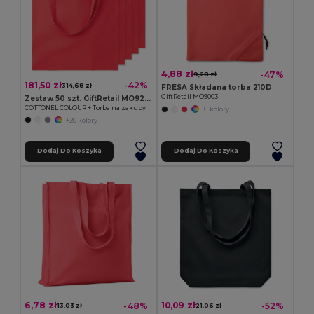
4,88 zł
-47%
9,28 zł
181,50 zł
-42%
314,68 zł
FRESA Składana torba 210D
GiftRetail MO9003
Zestaw 50 szt. GiftRetail MO9268
COTTONEL COLOUR + Torba na zakupy
+1 kolory
+20 kolory
Dodaj Do Koszyka
Dodaj Do Koszyka
6,78 zł
10,09 zł
-48%
-52%
13,03 zł
21,06 zł