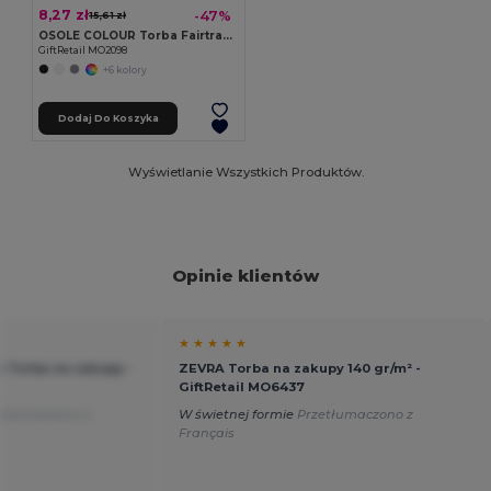
8,27 zł
-47%
15,61 zł
OSOLE COLOUR Torba Fairtrade 140gr/m²
GiftRetail MO2098
+6 kolory
Dodaj Do Koszyka
Wyświetlanie Wszystkich Produktów.
Opinie klientów
★ ★ ★ ★ ★
Torba na zakupy -
ZEVRA Torba na zakupy 140 gr/m² -
GiftRetail MO6437
etłumaczono z
W świetnej formie
Przetłumaczono z
Français