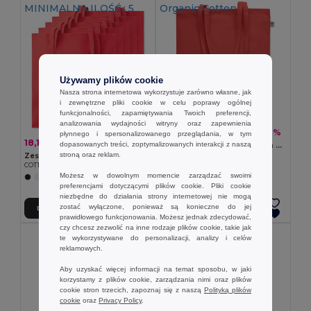
MINIMALNA ILOŚĆ.: 5
Organic Cotton
Używamy plików cookie
Nasza strona internetowa wykorzystuje zarówno własne, jak
i zewnętrzne pliki cookie w celu poprawy ogólnej
funkcjonalności, zapamiętywania Twoich preferencji,
analizowania wydajności witryny oraz zapewnienia
7,54 zł
-52%
15,69 zł
płynnego i spersonalizowanego przeglądania, w tym
18,15 zł
-42%
31,47 zł
dopasowanych treści, zoptymalizowanych interakcji z naszą
NUORO COLOUR ONEL Torba z bawełny organicznej
stroną oraz reklam.
GiftRetail MO6711
Zestaw 5 szt. GiftRetail MO9268
COTTONEL COLOUR + Torba na zakupy
+8 kolory
Możesz w dowolnym momencie zarządzać swoimi
+20 kolory
preferencjami dotyczącymi plików cookie. Pliki cookie
niezbędne do działania strony internetowej nie mogą
zostać wyłączone, ponieważ są konieczne do jej
Dodaj Do Koszyka
Dodaj Do Koszyka
prawidłowego funkcjonowania. Możesz jednak zdecydować,
czy chcesz zezwolić na inne rodzaje plików cookie, takie jak
te wykorzystywane do personalizacji, analizy i celów
reklamowych.
Aby uzyskać więcej informacji na temat sposobu, w jaki
korzystamy z plików cookie, zarządzania nimi oraz plików
cookie stron trzecich, zapoznaj się z naszą
Polityką plików
cookie
oraz
Privacy Policy
.