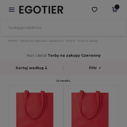
×
Aplikacja Egotier
Pobierz app
Lepsze ceny w aplikacji!
Home
Odzież bez nadruków | Akcesoria
Torby
Torby na zakupy
Hurt i detal
Torby na zakupy Czerwony
Sortuj według
Filtr
✓
23 results.