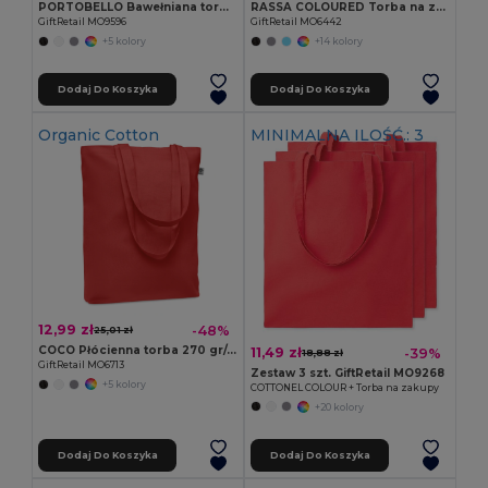
PORTOBELLO Bawełniana torba na zakupy
RASSA COLOURED Torba na zakupy 270 gr/m²
GiftRetail MO9596
GiftRetail MO6442
+5 kolory
+14 kolory
Dodaj Do Koszyka
Dodaj Do Koszyka
Organic Cotton
MINIMALNA ILOŚĆ.: 3
12,99 zł
-48%
25,01 zł
COCO Płócienna torba 270 gr/m²
11,49 zł
-39%
18,88 zł
GiftRetail MO6713
Zestaw 3 szt. GiftRetail MO9268
+5 kolory
COTTONEL COLOUR + Torba na zakupy
+20 kolory
Dodaj Do Koszyka
Dodaj Do Koszyka