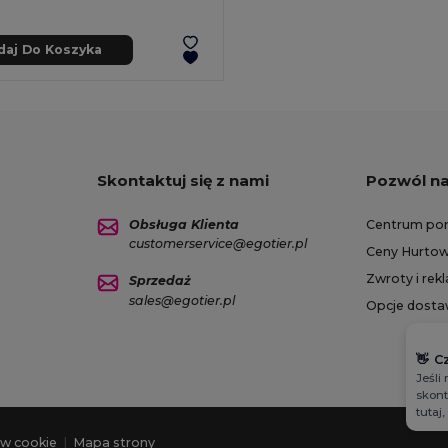
daj Do Koszyka
Skontaktuj się z nami
Pozwól n
Obsługa Klienta
Centrum po
customerservice@egotier.pl
Ceny Hurto
Zwroty i rek
Sprzedaż
sales@egotier.pl
Opcje dost
👋
C
Jeśli
skont
tutaj
ów cookie
|
Mapa strony