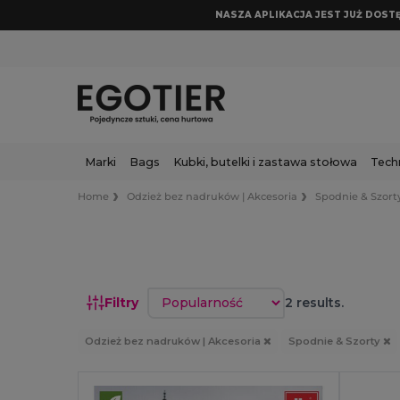
NASZA APLIKACJA JEST JUŻ DOSTĘP
Marki
Bags
Kubki, butelki i zastawa stołowa
Tech
Home
Odzież bez nadruków | Akcesoria
Spodnie & Szort
Sortuj według
Filtry
2 results.
Odzież bez nadruków | Akcesoria
Spodnie & Szorty