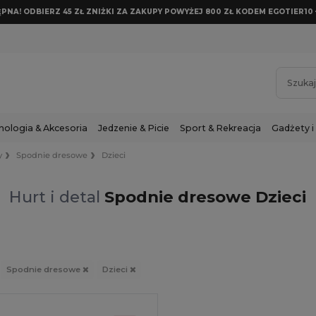
NA! ODBIERZ 45 ZŁ ZNIŻKI ZA ZAKUPY POWYŻEJ 800 ZŁ KODEM EGOTIER10 
nologia & Akcesoria
Jedzenie & Picie
Sport & Rekreacja
Gadżety i
y
Spodnie dresowe
Dzieci
Hurt i detal
Spodnie dresowe Dzieci
Spodnie dresowe
Dzieci