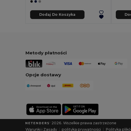
Dodaj Do Koszyka
Do
Metody płatności
Opcje dostawy
2026. Wszelkie prawa zastrzeżone
Warunki i Zasady
|
polityka prywatności
|
Polityka plik