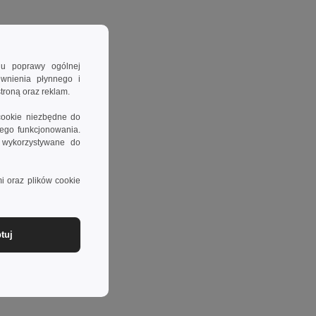
lu poprawy ogólnej
ewnienia płynnego i
troną oraz reklam.
cookie niezbędne do
wego funkcjonowania.
e wykorzystywane do
i oraz plików cookie
tuj