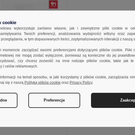
 cookie
rnetowa wykorzystuje zarówno własne, jak i zewnętrzne pliki cookie w ce
apamiętywania Twoich preferencji, analizowania wydajności witryny oraz zap
rzeglądania, w tym dopasowanych treści, zoptymalizowanych interakcji z naszą s
momencie zarządzać swoimi preferencjami dotyczącymi plików cookie. Pliki 
ternetowej nie mogą zostać wyłączone, ponieważ są konieczne do jej prawidło
ydować, czy chcesz zezwolić na inne rodzaje plików cookie, takie jak t
izy i celów reklamowych.
 zł
informacji na temat sposobu, w jaki korzystamy z plików cookie, zarządzania nim
125,27 zł
-35%
naj się z naszą
Polityką plików cookie
oraz
Privacy Policy
.
othes 30310
e spodnie dresowe
ędne
Preferencje
Zaakcep