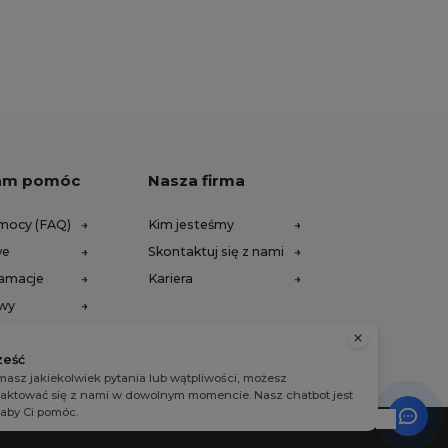
am pomóc
Nasza firma
mocy (FAQ)
Kim jesteśmy
we
Skontaktuj się z nami
lamacje
Kariera
awy
ześć
 masz jakiekolwiek pytania lub wątpliwości, możesz
aktować się z nami w dowolnym momencie. Nasz chatbot jest
, aby Ci pomóc.