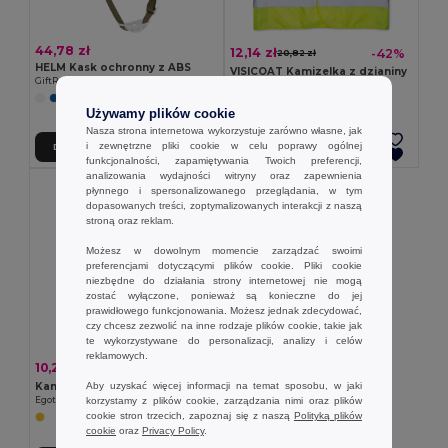
44,78 zł
12,14 zł
-42%
20,82 zł
HELM Kask ochronny z ABS
VISICOAT Kamizelka z dzianiny
GiftRetail MO2456
GiftRetail MO2243
Używamy plików cookie
Nasza strona internetowa wykorzystuje zarówno własne, jak
i zewnętrzne pliki cookie w celu poprawy ogólnej
Dodaj Do Koszyka
Dodaj Do Koszyka
funkcjonalności, zapamiętywania Twoich preferencji,
analizowania wydajności witryny oraz zapewnienia
płynnego i spersonalizowanego przeglądania, w tym
dopasowanych treści, zoptymalizowanych interakcji z naszą
stroną oraz reklam.
Możesz w dowolnym momencie zarządzać swoimi
preferencjami dotyczącymi plików cookie. Pliki cookie
niezbędne do działania strony internetowej nie mogą
zostać wyłączone, ponieważ są konieczne do jej
prawidłowego funkcjonowania. Możesz jednak zdecydować,
czy chcesz zezwolić na inne rodzaje plików cookie, takie jak
te wykorzystywane do personalizacji, analizy i celów
reklamowych.
10,21 zł
-35%
15,81 zł
Aby uzyskać więcej informacji na temat sposobu, w jaki
Kamizelka odblaskowa, 100% poliester
korzystamy z plików cookie, zarządzania nimi oraz plików
Egotier 98503
cookie stron trzecich, zapoznaj się z naszą
Polityką plików
cookie
oraz
Privacy Policy
.