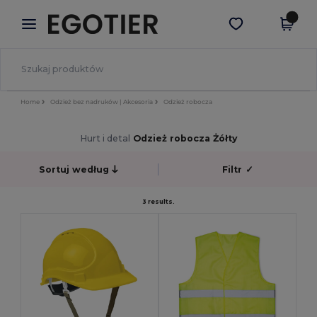
×
Aplikacja Egotier
Pobierz app
Lepsze ceny w aplikacji!
Home
Odzież bez nadruków | Akcesoria
Odzież robocza
Hurt i detal
Odzież robocza Żółty
Sortuj według
Filtr
✓
3 results.