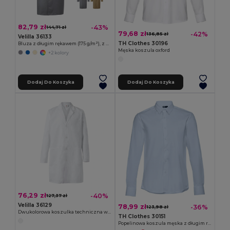
82,79 zł
-43%
144,71 zł
79,68 zł
-42%
136,85 zł
Velilla 36133
TH Clothes 30196
Bluza z długim rękawem (175 g/m²), z bawełny twill (35%) i poliestru (65%)
Męska koszula oxford
+2 kolory
Dodaj Do Koszyka
Dodaj Do Koszyka
76,29 zł
-40%
127,37 zł
Velilla 36129
78,99 zł
-36%
123,98 zł
Dwukolorowa koszulka techniczna w kształcie ptasiego oka (160 g/m²) z poliestru (100%)
TH Clothes 30151
Popelinowa koszula męska z długim rękawem