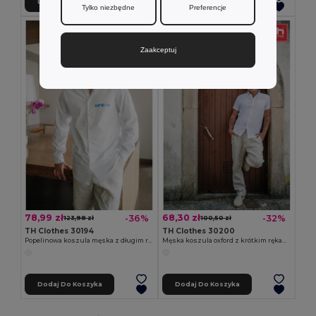
Dodaj Do Koszyka
Dodaj Do Koszyka
Tylko niezbędne
Preferencje
Zaakceptuj
78,99 zł
68,30 zł
-36%
-32%
123,98 zł
100,50 zł
TH Clothes 30194
TH Clothes 30200
Popelinowa koszula męska z długim rękawem. Kolor biały
Męska koszula oxford z krótkim rękawem. Kolor biały
Dodaj Do Koszyka
Dodaj Do Koszyka