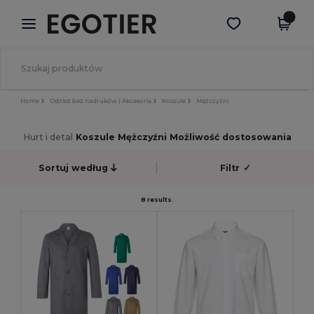
×
Aplikacja Egotier
Pobierz app
Lepsze ceny w aplikacji!
Home
Odzież bez nadruków | Akcesoria
Koszule
Mężczyźni
Hurt i detal
Koszule Mężczyźni Możliwość dostosowania
Sortuj według
Filtr
✓
8 results.