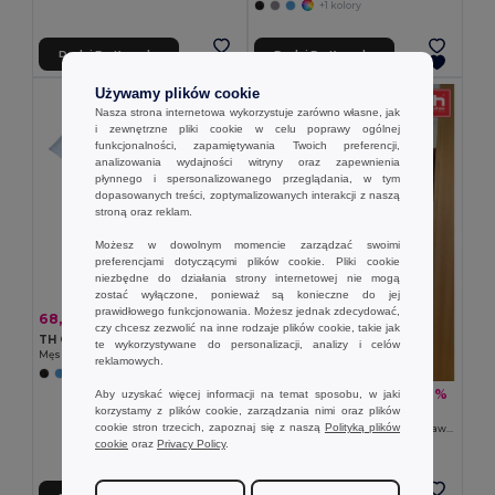
+1 kolory
Dodaj Do Koszyka
Dodaj Do Koszyka
Używamy plików cookie
Nasza strona internetowa wykorzystuje zarówno własne, jak
i zewnętrzne pliki cookie w celu poprawy ogólnej
funkcjonalności, zapamiętywania Twoich preferencji,
analizowania wydajności witryny oraz zapewnienia
płynnego i spersonalizowanego przeglądania, w tym
dopasowanych treści, zoptymalizowanych interakcji z naszą
stroną oraz reklam.
Możesz w dowolnym momencie zarządzać swoimi
preferencjami dotyczącymi plików cookie. Pliki cookie
niezbędne do działania strony internetowej nie mogą
zostać wyłączone, ponieważ są konieczne do jej
prawidłowego funkcjonowania. Możesz jednak zdecydować,
68,30 zł
-32%
100,50 zł
czy chcesz zezwolić na inne rodzaje plików cookie, takie jak
TH Clothes 30157
te wykorzystywane do personalizacji, analizy i celów
Męska koszula oxford z krótkim rękawem
reklamowych.
79,68 zł
-36%
Aby uzyskać więcej informacji na temat sposobu, w jaki
125,11 zł
korzystamy z plików cookie, zarządzania nimi oraz plików
TH Clothes 30153
cookie stron trzecich, zapoznaj się z naszą
Polityką plików
Męska koszula oxford z długim rękawem
cookie
oraz
Privacy Policy
.
+1 kolory